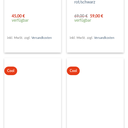
rot/schwarz
Ursprünglicher
Aktueller
45,00
€
69,00
€
59,00
€
Preis
Preis
verfügbar
verfügbar
war:
ist:
69,00 €
59,00 €.
inkl. MwSt.
zzgl.
Versandkosten
inkl. MwSt.
zzgl.
Versandkosten
Cool
Cool