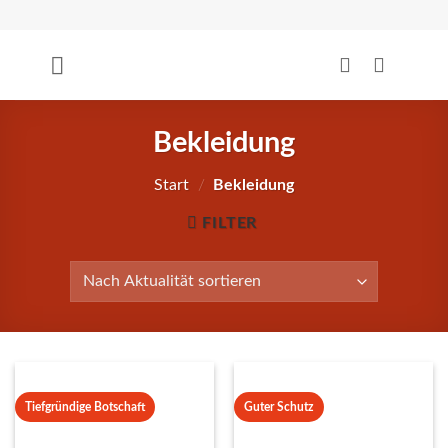
Zum
Inhalt
springen
Bekleidung
Start
/
Bekleidung
FILTER
Tiefgründige Botschaft
Guter Schutz