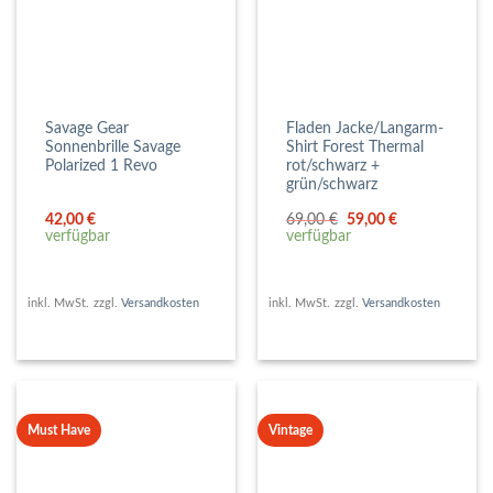
Savage Gear
Fladen Jacke/Langarm-
Sonnenbrille Savage
Shirt Forest Thermal
Polarized 1 Revo
rot/schwarz +
grün/schwarz
Ursprünglicher
Aktueller
42,00
€
69,00
€
59,00
€
Preis
Preis
verfügbar
verfügbar
war:
ist:
69,00 €
59,00 €.
inkl. MwSt.
zzgl.
Versandkosten
inkl. MwSt.
zzgl.
Versandkosten
Must Have
Vintage