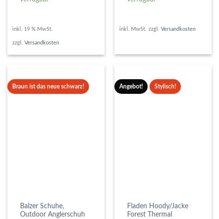
war:
ist:
79,99 €
69,00 €.
inkl. 19 % MwSt.
inkl. MwSt.
zzgl.
Versandkosten
zzgl.
Versandkosten
Braun ist das neue schwarz!
Angebot!
Stylisch!
Balzer Schuhe,
Fladen Hoody/Jacke
Outdoor Anglerschuh
Forest Thermal