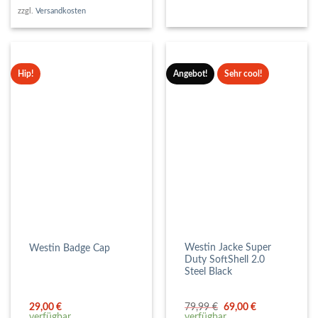
zzgl.
Versandkosten
Hip!
Angebot!
Sehr cool!
Westin Jacke Super
Westin Badge Cap
Duty SoftShell 2.0
Steel Black
Ursprünglicher
Aktueller
29,00
€
79,99
€
69,00
€
Preis
Preis
verfügbar
verfügbar