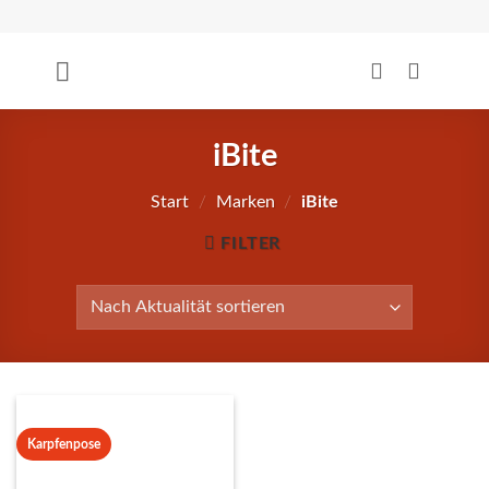
Zum
Inhalt
springen
iBite
Start
/
Marken
/
iBite
FILTER
Karpfenpose