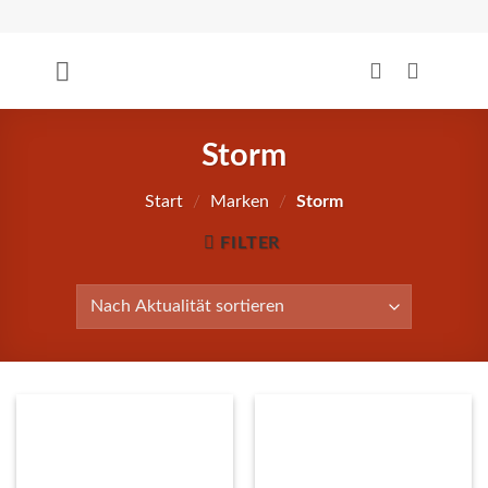
Zum
Inhalt
springen
Storm
Start
/
Marken
/
Storm
FILTER