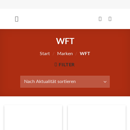
Zum
Inhalt
springen
WFT
Start
/
Marken
/
WFT
FILTER