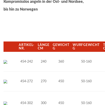
Kompromisslos angeln in der Ost- und Nordsee,
bis hin zu Norwegen
ARTIKEL-
LÄNGE
GEWICHT
WURFGEWICHT
NR.
CM
G
G
454-242
240
360
50-160
454-272
270
450
50-160
454-302
300
450
50-160