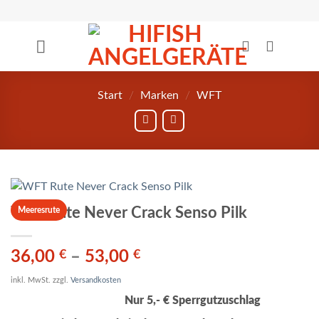
Zum
Inhalt
springen
Start
/
Marken
/
WFT
WFT Rute Never Crack Senso Pilk
Meeresrute
36,00
€
–
53,00
€
inkl. MwSt.
zzgl.
Versandkosten
Nur 5,- € Sperrgutzuschlag