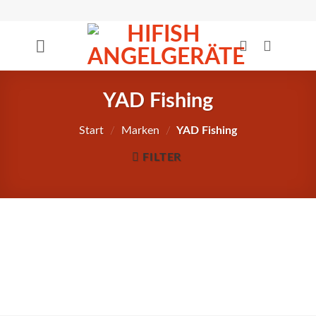
Zum
Inhalt
springen
YAD Fishing
Start
/
Marken
/
YAD Fishing
FILTER