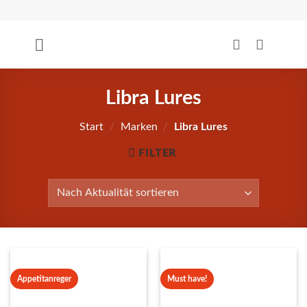
Zum
Inhalt
springen
Libra Lures
Start
/
Marken
/
Libra Lures
FILTER
Appetitanreger
Must have!