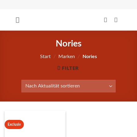
Zum
Inhalt
springen
Nories
Start
/
Marken
/
Nories
FILTER
Exclusiv