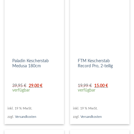
Paladin Kescherstab
FTM Kescherstab
Medusa 180cm
Record Pro, 2-teilig
Ursprünglicher
Aktueller
Ursprünglicher
Aktueller
39,95
€
29,00
€
19,99
€
15,00
€
Preis
Preis
Preis
Preis
verfügbar
verfügbar
war:
ist:
war:
ist:
39,95 €
29,00 €.
19,99 €
15,00 €.
inkl. 19 % MwSt.
inkl. 19 % MwSt.
zzgl.
Versandkosten
zzgl.
Versandkosten