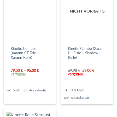
NICHT VORRÄTIG
Kinetic Combos
Kinetic Combo (Xarann
(Xarann CT Tele +
UL Rute + Shadow
Xarann Rolle)
Rolle)
Ursprünglicher
Aktueller
79,00
€
–
95,00
€
69,98
€
59,00
€
Preis
Preis
verfügbar
vergriffen
war:
ist:
69,98 €
59,00 €.
inkl. MwSt.
zzgl.
Versandkosten
inkl. 19 % MwSt.
zzgl.
Versandkosten