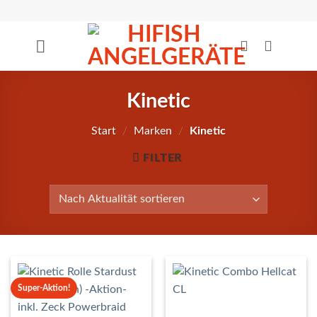
Zum
Inhalt
springen
Kinetic
Start
/
Marken
/
Kinetic
FILTER
Super-Aktion!