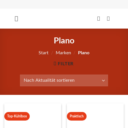
Zum
Inhalt
springen
Plano
Start
/
Marken
/
Plano
FILTER
Top-Kühlbox
Praktisch