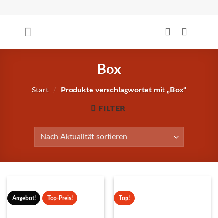
Zum
Inhalt
springen
Box
Start
/
Produkte verschlagwortet mit „Box“
FILTER
Angebot!
Top-Preis!
Top!