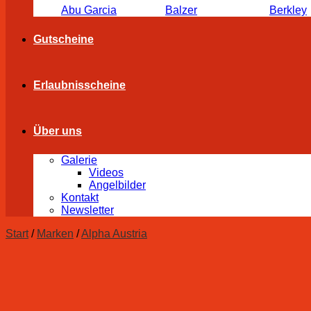
Abu Garcia
Balzer
Berkley
Gutscheine
Erlaubnisscheine
Über uns
Galerie
Videos
Angelbilder
Kontakt
Newsletter
Start
/
Marken
/
Alpha Austria