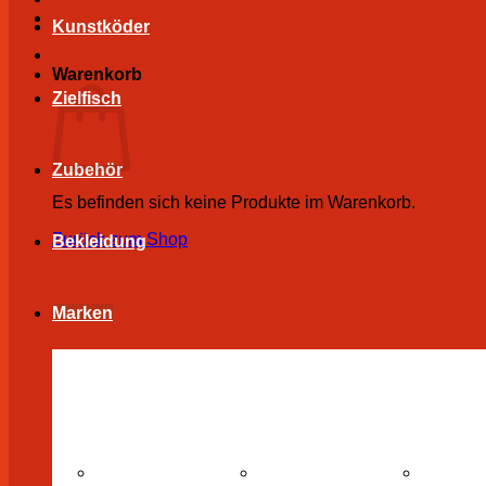
Kunstköder
Warenkorb
Zielfisch
Zubehör
Es befinden sich keine Produkte im Warenkorb.
Zurück zum Shop
Bekleidung
Marken