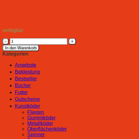
verfügbar
Alpha
Kaiju
In den Warenkorb
662
Kategorien
XUL
Menge
Angebote
Bekleidung
Bestseller
Bücher
Futter
Gutscheine
Kunstköder
Fliegen
Gummiköder
Metallköder
Oberflächenköder
Spinner