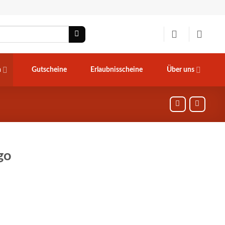
n
Gutscheine
Erlaubnisscheine
Über uns
go