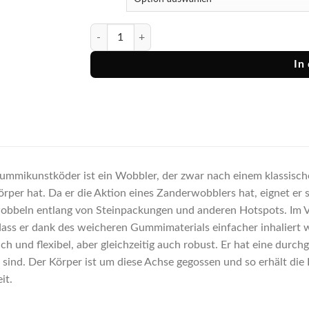
Balzer Kunstköder Blow 2go Menge
In
ummikunstköder ist ein Wobbler, der zwar nach einem klassisch
per hat. Da er die Aktion eines Zanderwobblers hat, eignet er 
bbeln entlang von Steinpackungen und anderen Hotspots. Im Ve
 dass er dank des weicheren Gummimaterials einfacher inhaliert w
ch und flexibel, aber gleichzeitig auch robust. Er hat eine dur
t sind. Der Körper ist um diese Achse gegossen und so erhält die
it.