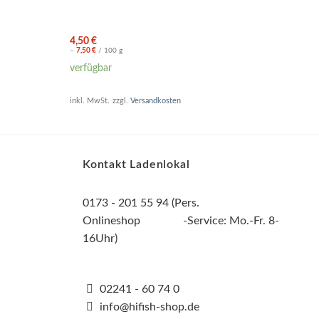
4,50
€
13,9
–
7,50
€
/
100
g
verfü
verfügbar
inkl. 
inkl. MwSt.
zzgl.
Versandkosten
Kontakt Ladenlokal
0173 - 201 55 94 (Pers.
Onlineshop -Service: Mo.-Fr. 8-
16Uhr)
02241 - 60 74 0
info@hifish-shop.de