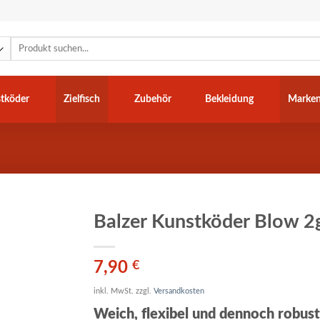
Suchen
nach:
tköder
Zielfisch
Zubehör
Bekleidung
Marke
Balzer Kunstköder Blow 2
7,90
€
inkl. MwSt.
zzgl.
Versandkosten
Weich, flexibel und dennoch robust