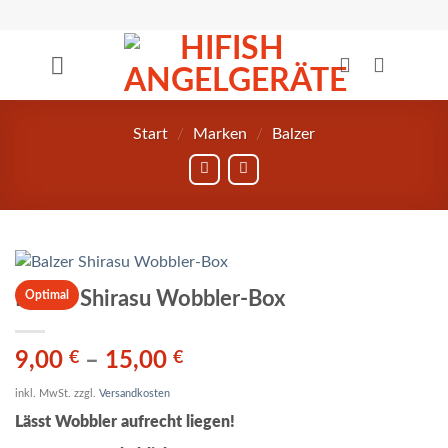
Zum
Inhalt
springen
Start
/
Marken
/
Balzer
Balzer Shirasu Wobbler-Box
Optimal
9,00
€
–
15,00
€
inkl. MwSt.
zzgl.
Versandkosten
Lässt Wobbler aufrecht liegen!