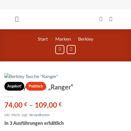
Zum
Inhalt
springen
Start
/
Marken
/
Berkley
Berkley Tasche „Ranger“
Angebot!
Praktisch
74,00
€
–
109,00
€
inkl. MwSt.
zzgl.
Versandkosten
In 3 Ausführungen erhältlich