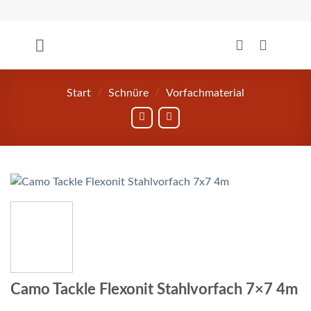
Zum
Inhalt
springen
Start
/
Schnüre
/
Vorfachmaterial
Camo Tackle Flexonit Stahlvorfach 7×7 4m