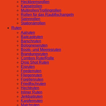
Heckbremsrollen
Kapselrollen
Multirollen/Trollingrollen
Rollen für das Raubfischangeln
Spinnrollen
Stationärrollen
Ruten
Aalruten
Baitcastruten
Barschruten
Bologneseruten
Boots- und Meeresruten
Brandungsruten
Combos Rute/Rolle
Drop Shot Ruten
Eisruten
Feederruten
Fliegenruten
Forellenruten
Friedfischruten
Hechtruten
Inliner Ruten
Jerkbaitruten
Karpfenruten
Matchruten