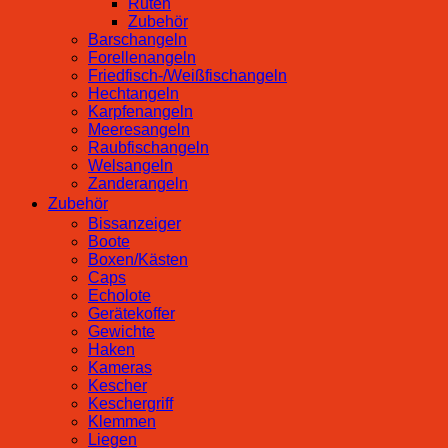
Ruten
Zubehör
Barschangeln
Forellenangeln
Friedfisch-/Weißfischangeln
Hechtangeln
Karpfenangeln
Meeresangeln
Raubfischangeln
Welsangeln
Zanderangeln
Zubehör
Bissanzeiger
Boote
Boxen/Kästen
Caps
Echolote
Gerätekoffer
Gewichte
Haken
Kameras
Kescher
Keschergriff
Klemmen
Liegen