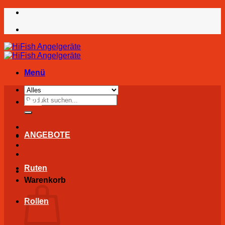
Zum
Inhalt
springen
Menü
Suchen
NEU
nach:
ANGEBOTE
Ruten
Warenkorb
Rollen