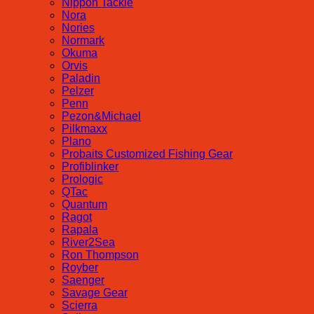
Nippon Tackle
Nora
Nories
Normark
Okuma
Orvis
Paladin
Pelzer
Penn
Pezon&Michael
Pilkmaxx
Plano
Probaits Customized Fishing Gear
Profiblinker
Prologic
QTac
Quantum
Ragot
Rapala
River2Sea
Ron Thompson
Royber
Saenger
Savage Gear
Scierra