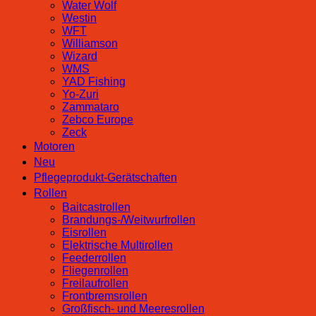
Water Wolf
Westin
WFT
Williamson
Wizard
WMS
YAD Fishing
Yo-Zuri
Zammataro
Zebco Europe
Zeck
Motoren
Neu
Pflegeprodukt-Gerätschaften
Rollen
Baitcastrollen
Brandungs-/Weitwurfrollen
Eisrollen
Elektrische Multirollen
Feederrollen
Fliegenrollen
Freilaufrollen
Frontbremsrollen
Großfisch- und Meeresrollen