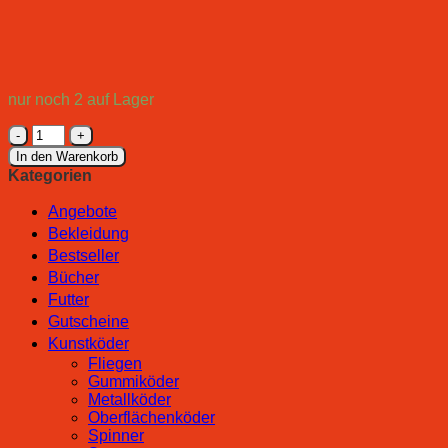
nur noch 2 auf Lager
Carp
Spirit
In den Warenkorb
Stuhl
Kategorien
Blax
Moon
Angebote
Chair
Bekleidung
S
Bestseller
Menge
Bücher
Futter
Gutscheine
Kunstköder
Fliegen
Gummiköder
Metallköder
Oberflächenköder
Spinner