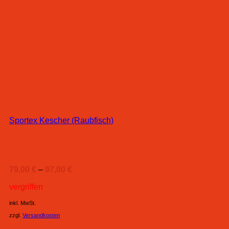
Sportex Kescher (Raubfisch)
79,00
€
–
97,00
€
vergriffen
inkl. MwSt.
zzgl.
Versandkosten