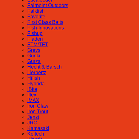
Fairpoint Outdoors
Falkfish
Favorite
First Class Baits
Fish-Innovations
Fishup
Fladen
FTM/TFT
Greys
Gunki
Gurza
Hecht & Barsch
Herbertz
Hifish
Hybrida
iBite
Illex
IMAX
Iron Claw
Iron Trout
Jenzi
JRC
Kamasaki
Keitech