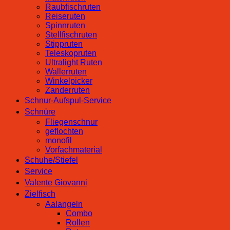
Raubfischruten
Reiseruten
Spinnruten
Stellfischruten
Stippruten
Teleskopruten
Ultralight Ruten
Wallerruten
Winkelpicker
Zanderruten
Schnur-Aufspul-Service
Schnüre
Fliegenschnur
geflochten
monofil
Vorfachmaterial
Schuhe/Stiefel
Service
Valente Giovanni
Zielfisch
Aalangeln
Combo
Rollen