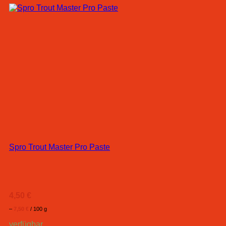
Spro Trout Master Pro Paste
4,50
€
–
7,50
€
/
100
g
verfügbar