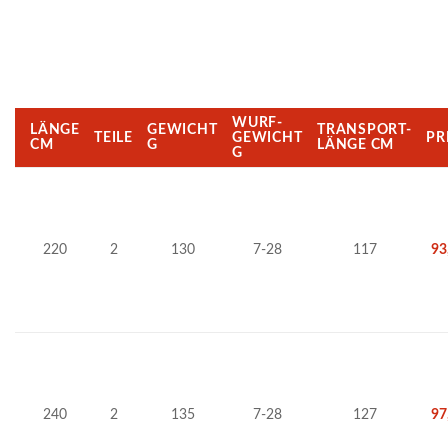
WURF-
LÄNGE
GEWICHT
TRANSPORT-
TEILE
GEWICHT
PR
CM
G
LÄNGE CM
G
220
2
130
7-28
117
93
240
2
135
7-28
127
97