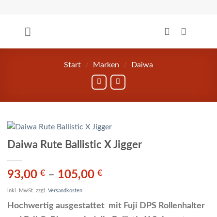
Zum
Inhalt
springen
Start
/
Marken
/
Daiwa
Daiwa Rute Ballistic X Jigger
93,00
€
–
105,00
€
inkl. MwSt.
zzgl.
Versandkosten
Hochwertig ausgestattet mit Fuji DPS Rollenhalter