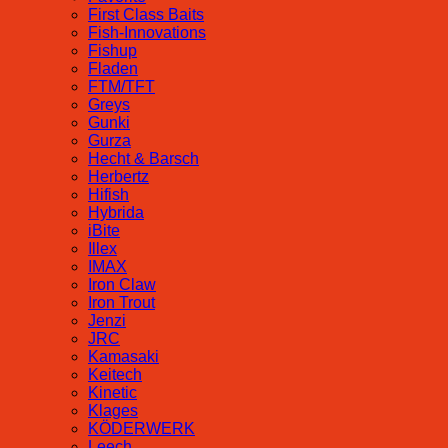
First Class Baits
Fish-Innovations
Fishup
Fladen
FTM/TFT
Greys
Gunki
Gurza
Hecht & Barsch
Herbertz
Hifish
Hybrida
iBite
Illex
IMAX
Iron Claw
Iron Trout
Jenzi
JRC
Kamasaki
Keitech
Kinetic
Klages
KÖDERWERK
Leech