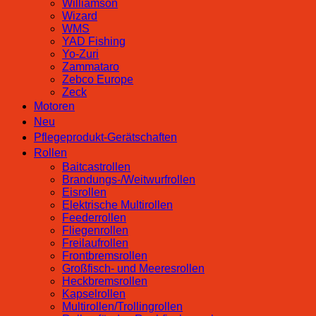
Williamson
Wizard
WMS
YAD Fishing
Yo-Zuri
Zammataro
Zebco Europe
Zeck
Motoren
Neu
Pflegeprodukt-Gerätschaften
Rollen
Baitcastrollen
Brandungs-/Weitwurfrollen
Eisrollen
Elektrische Multirollen
Feederrollen
Fliegenrollen
Freilaufrollen
Frontbremsrollen
Großfisch- und Meeresrollen
Heckbremsrollen
Kapselrollen
Multirollen/Trollingrollen