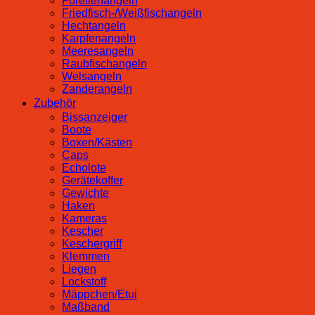
Forellenangeln
Friedfisch-/Weißfischangeln
Hechtangeln
Karpfenangeln
Meeresangeln
Raubfischangeln
Welsangeln
Zanderangeln
Zubehör
Bissanzeiger
Boote
Boxen/Kästen
Caps
Echolote
Gerätekoffer
Gewichte
Haken
Kameras
Kescher
Keschergriff
Klemmen
Liegen
Lockstoff
Mäppchen/Etui
Maßband