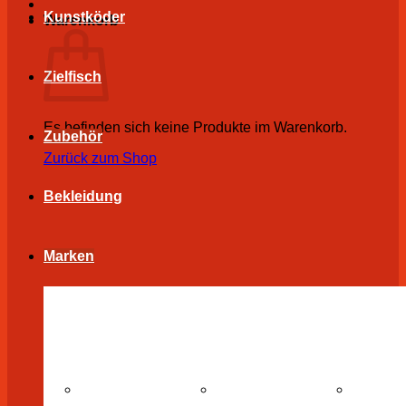
Kunstköder
Warenkorb
Zielfisch
Es befinden sich keine Produkte im Warenkorb.
Zubehör
Zurück zum Shop
Bekleidung
Marken