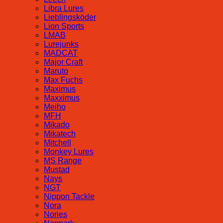
Libra Lures
Lieblingsköder
Lion Sports
LMAB
Lurejunks
MADCAT
Major Craft
Maruto
Max Fuchs
Maximus
Maxximus
Meiho
MFH
Mikado
Mikatech
Mitchell
Monkey Lures
MS Range
Mustad
Nays
NGT
Nippon Tackle
Nora
Nories