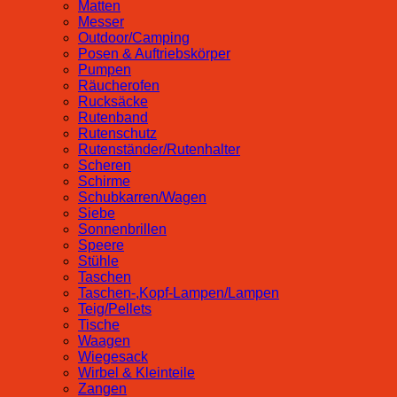
Matten
Messer
Outdoor/Camping
Posen & Auftriebskörper
Pumpen
Räucherofen
Rucksäcke
Rutenband
Rutenschutz
Rutenständer/Rutenhalter
Scheren
Schirme
Schubkarren/Wagen
Siebe
Sonnenbrillen
Speere
Stühle
Taschen
Taschen-,Kopf-Lampen/Lampen
Teig/Pellets
Tische
Waagen
Wiegesack
Wirbel & Kleinteile
Zangen