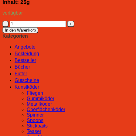
Inhalt: 25g
verfügbar
DEKA
Soft
In den Warenkorb
Tungsten
Kategorien
/
Tungsten
Angebote
Putty
Bekleidung
Menge
Bestseller
Bücher
Futter
Gutscheine
Kunstköder
Fliegen
Gummiköder
Metallköder
Oberflächenköder
Spinner
Spoons
Stickbaits
Teaser