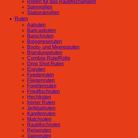
Rollen für das Raubfischangeln
Spinnrollen
Stationärrollen
Ruten
Aalruten
Baitcastruten
Barschruten
Bologneseruten
Boots- und Meeresruten
Brandungsruten
Combos Rute/Rolle
Drop Shot Ruten
Eisruten
Feederruten
Fliegenruten
Forellenruten
Friedfischruten
Hechtruten
Inliner Ruten
Jerkbaitruten
Karpfenruten
Matchruten
Raubfischruten
Reiseruten
Spinnruten