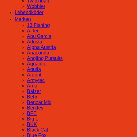
Twitchbait
Wobbler
Lebendköder
Marken
13 Fishing
A-Tec
Abu Garcia
Adusta
Alpha Austria
Anaconda
Angling Pursuits
Aquantic
Aquila
Ardent
Armytec
Arno
Balzer
Behr
Benzar Mix
Berkley
BFE
Big L
BKK
Black Cat
Blue Fox