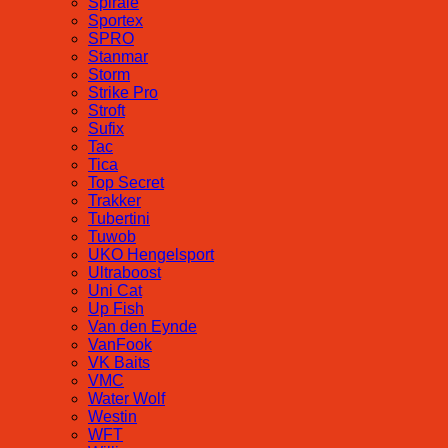
Spirale
Sportex
SPRO
Stanmar
Storm
Strike Pro
Stroft
Sufix
Tac
Tica
Top Secret
Trakker
Tubertini
Tuwob
UKO Hengelsport
Ultraboost
Uni Cat
Up Fish
Van den Eynde
VanFook
VK Baits
VMC
Water Wolf
Westin
WFT