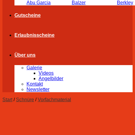
Abu Garcia
Balzer
Berkley
Gutscheine
Erlaubnisscheine
Über uns
Galerie
Videos
Angelbilder
Kontakt
Newsletter
Start
/
Schnüre
/
Vorfachmaterial