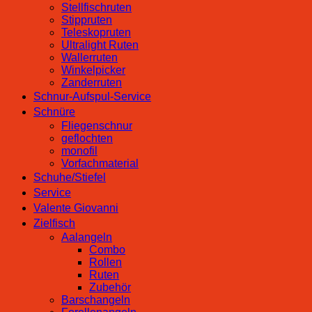
Stellfischruten
Stippruten
Teleskopruten
Ultralight Ruten
Wallerruten
Winkelpicker
Zanderruten
Schnur-Aufspul-Service
Schnüre
Fliegenschnur
geflochten
monofil
Vorfachmaterial
Schuhe/Stiefel
Service
Valente Giovanni
Zielfisch
Aalangeln
Combo
Rollen
Ruten
Zubehör
Barschangeln