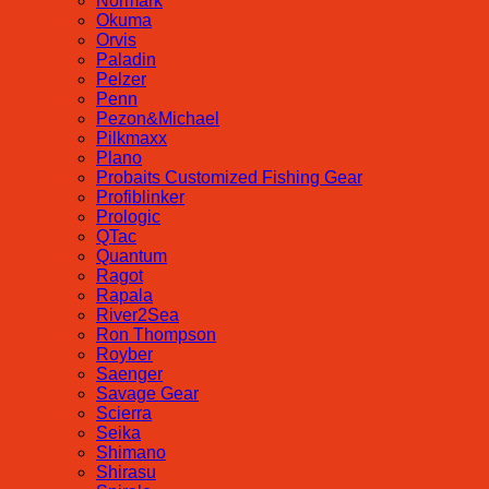
Normark
Okuma
Orvis
Paladin
Pelzer
Penn
Pezon&Michael
Pilkmaxx
Plano
Probaits Customized Fishing Gear
Profiblinker
Prologic
QTac
Quantum
Ragot
Rapala
River2Sea
Ron Thompson
Royber
Saenger
Savage Gear
Scierra
Seika
Shimano
Shirasu