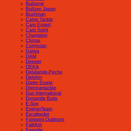
Bullseye
Bullzen Japan
Bushman
Camo Tackle
Carp Expert
Carp Spirit
Champion
Climax
Cormoran
Daiwa
DAM
Deeper
DEKA
Delalande-Peche
Delphin
Dieter Eisele
Drennantackle
Duo International
Dynamite Baits
E-Sox
EnergoTeam
Escafeeder
Fairpoint Outdoors
Falkfish
Favorite