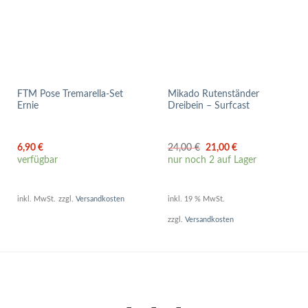
FTM Pose Tremarella-Set
Mikado Rutenständer
Ernie
Dreibein – Surfcast
Ursprünglicher
Aktueller
6,90
€
24,00
€
21,00
€
Preis
Preis
verfügbar
nur noch 2 auf Lager
war:
ist:
24,00 €
21,00 €.
inkl. MwSt.
zzgl.
Versandkosten
inkl. 19 % MwSt.
zzgl.
Versandkosten