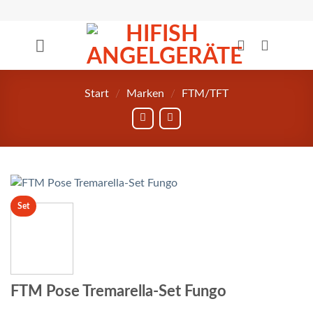
Zum
Inhalt
springen
Start
/
Marken
/
FTM/TFT
Set
FTM Pose Tremarella-Set Fungo