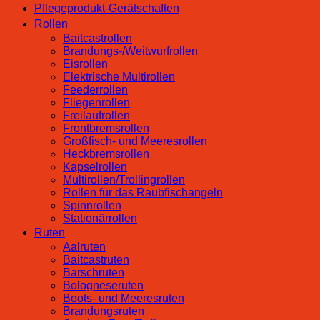
Pflegeprodukt-Gerätschaften
Rollen
Baitcastrollen
Brandungs-/Weitwurfrollen
Eisrollen
Elektrische Multirollen
Feederrollen
Fliegenrollen
Freilaufrollen
Frontbremsrollen
Großfisch- und Meeresrollen
Heckbremsrollen
Kapselrollen
Multirollen/Trollingrollen
Rollen für das Raubfischangeln
Spinnrollen
Stationärrollen
Ruten
Aalruten
Baitcastruten
Barschruten
Bologneseruten
Boots- und Meeresruten
Brandungsruten