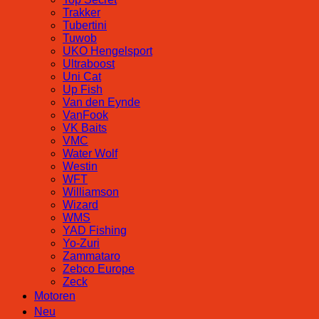
Trakker
Tubertini
Tuwob
UKO Hengelsport
Ultraboost
Uni Cat
Up Fish
Van den Eynde
VanFook
VK Baits
VMC
Water Wolf
Westin
WFT
Williamson
Wizard
WMS
YAD Fishing
Yo-Zuri
Zammataro
Zebco Europe
Zeck
Motoren
Neu