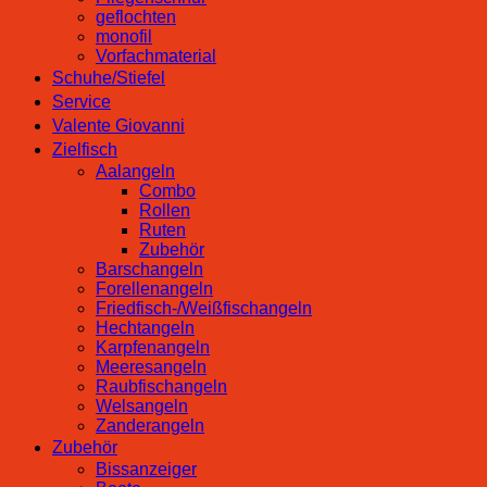
geflochten
monofil
Vorfachmaterial
Schuhe/Stiefel
Service
Valente Giovanni
Zielfisch
Aalangeln
Combo
Rollen
Ruten
Zubehör
Barschangeln
Forellenangeln
Friedfisch-/Weißfischangeln
Hechtangeln
Karpfenangeln
Meeresangeln
Raubfischangeln
Welsangeln
Zanderangeln
Zubehör
Bissanzeiger