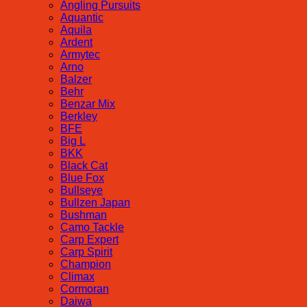
Angling Pursuits
Aquantic
Aquila
Ardent
Armytec
Arno
Balzer
Behr
Benzar Mix
Berkley
BFE
Big L
BKK
Black Cat
Blue Fox
Bullseye
Bullzen Japan
Bushman
Camo Tackle
Carp Expert
Carp Spirit
Champion
Climax
Cormoran
Daiwa