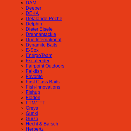
DAM
Deeper
DEKA
Delalande-Peche
Delphin
Dieter Eisele
Drennantackle
Duo International
Dynamite Baits
E-Sox
EnergoTeam
Escafeeder
Fairpoint Outdoors
Falkfish
Favorite
First Class Baits
Fish-Innovations
Fishup
Fladen
FTM/TFT
Greys
Gunki
Gurza
Hecht & Barsch
Herbertz