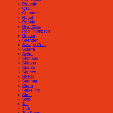
Prologic
QTac
Quantum
Ragot
Rapala
River2Sea
Ron Thompson
Royber
Saenger
Savage Gear
Scierra
Seika
Shimano
Shirasu
Spirale
Sportex
SPRO
Stanmar
Storm
Strike Pro
Stroft
Sufix
Tac
Tica
Top Secret