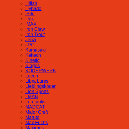
Hifish
Hybrida
iBite
Illex
IMAX
Iron Claw
Iron Trout
Jenzi
JRC
Kamasaki
Keitech
Kinetic
Klages
KÖDERWERK
Leech
Libra Lures
Lieblingsköder
Lion Sports
LMAB
Lurejunks
MADCAT
Major Craft
Maruto
Max Fuchs
Maximus