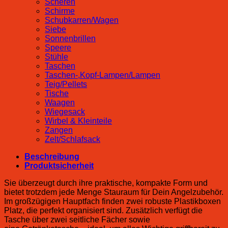
Scheren
Schirme
Schubkarren/Wagen
Siebe
Sonnenbrillen
Speere
Stühle
Taschen
Taschen-,Kopf-Lampen/Lampen
Teig/Pellets
Tische
Waagen
Wiegesack
Wirbel & Kleinteile
Zangen
Zelt/Schlafsack
Beschreibung
Produktsicherheit
Sie überzeugt durch ihre praktische, kompakte Form und
bietet trotzdem jede Menge Stauraum für Dein Angelzubehör.
Im großzügigen Hauptfach finden zwei robuste Plastikboxen
Platz, die perfekt organisiert sind. Zusätzlich verfügt die
Tasche über zwei seitliche Fächer sowie