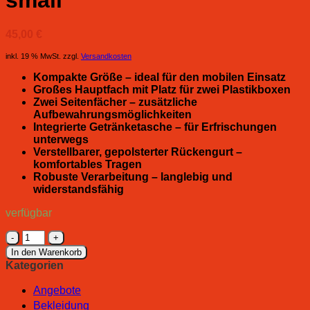
small
45,00
€
inkl. 19 % MwSt.
zzgl.
Versandkosten
Kompakte Größe – ideal für den mobilen Einsatz
Großes Hauptfach mit Platz für zwei Plastikboxen
Zwei Seitenfächer – zusätzliche
Aufbewahrungsmöglichkeiten
Integrierte Getränketasche – für Erfrischungen
unterwegs
Verstellbarer, gepolsterter Rückengurt –
komfortables Tragen
Robuste Verarbeitung – langlebig und
widerstandsfähig
verfügbar
FTM
Tasche
In den Warenkorb
Street
Kategorien
Bag
small
Angebote
Menge
Bekleidung