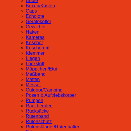
Boote
Boxen/Kästen
Caps
Echolote
Gerätekoffer
Gewichte
Haken
Kameras
Kescher
Keschergriff
Klemmen
Liegen
Lockstoff
Mäppchen/Etui
Maßband
Matten
Messer
Outdoor/Camping
Posen & Auftriebskörper
Pumpen
Räucherofen
Rucksäcke
Rutenband
Rutenschutz
Rutenständer/Rutenhalter