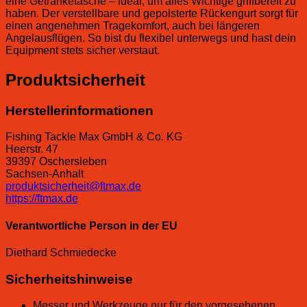
eine Getränketasche – ideal, um alles Wichtige griffbereit zu
haben. Der verstellbare und gepolsterte Rückengurt sorgt für
einen angenehmen Tragekomfort, auch bei längeren
Angelausflügen. So bist du flexibel unterwegs und hast dein
Equipment stets sicher verstaut.
Produktsicherheit
Herstellerinformationen
Fishing Tackle Max GmbH & Co. KG
Heerstr. 47
39397 Oschersleben
Sachsen-Anhalt
produktsicherheit@ftmax.de
https://ftmax.de
Verantwortliche Person in der EU
Diethard Schmiedecke
Sicherheitshinweise
Messer und Werkzeuge nur für den vorgesehenen