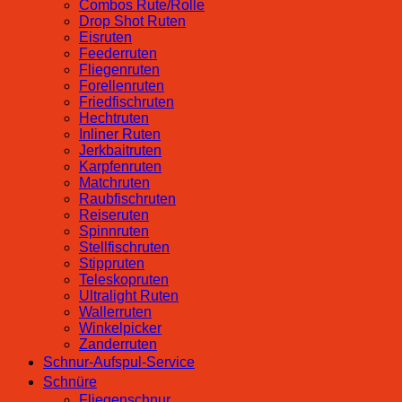
Combos Rute/Rolle
Drop Shot Ruten
Eisruten
Feederruten
Fliegenruten
Forellenruten
Friedfischruten
Hechtruten
Inliner Ruten
Jerkbaitruten
Karpfenruten
Matchruten
Raubfischruten
Reiseruten
Spinnruten
Stellfischruten
Stippruten
Teleskopruten
Ultralight Ruten
Wallerruten
Winkelpicker
Zanderruten
Schnur-Aufspul-Service
Schnüre
Fliegenschnur