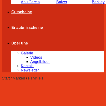
Abu Garcia
Balzer
Berkley
Gutscheine
Erlaubnisscheine
Über uns
Galerie
Videos
Angelbilder
Kontakt
Newsletter
Start
/
Marken
/
FTM/TFT