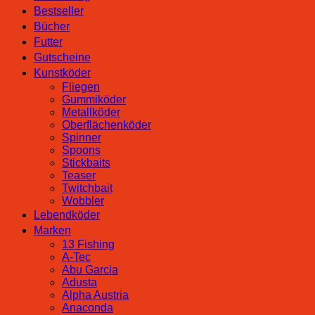
Bestseller
Bücher
Futter
Gutscheine
Kunstköder
Fliegen
Gummiköder
Metallköder
Oberflächenköder
Spinner
Spoons
Stickbaits
Teaser
Twitchbait
Wobbler
Lebendköder
Marken
13 Fishing
A-Tec
Abu Garcia
Adusta
Alpha Austria
Anaconda