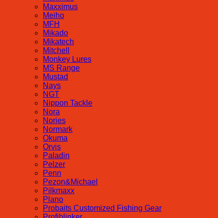
Maxximus
Meiho
MFH
Mikado
Mikatech
Mitchell
Monkey Lures
MS Range
Mustad
Nays
NGT
Nippon Tackle
Nora
Nories
Normark
Okuma
Orvis
Paladin
Pelzer
Penn
Pezon&Michael
Pilkmaxx
Plano
Probaits Customized Fishing Gear
Profiblinker