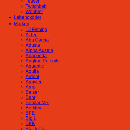
Teaser
Twitchbait
Wobbler
Lebendköder
Marken
13 Fishing
A-Tec
Abu Garcia
Adusta
Alpha Austria
Anaconda
Angling Pursuits
Aquantic
Aquila
Ardent
Armytec
Arno
Balzer
Behr
Benzar Mix
Berkley
BFE
Big L
BKK
Black Cat