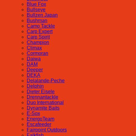
Blue Fox
Bullseye
Bullzen Japan
Bushman
Camo Tackle
Carp Expert
Carp Spirit
Champion
Climax
Cormoran
Daiwa
DAM
Deeper
DEKA
Delalande-Peche
Delphin
Dieter Eisele
Drennantackle
Duo International
Dynamite Baits
E-Sox
EnergoTeam
Escafeeder
Fairpoint Outdoors
Falkfish