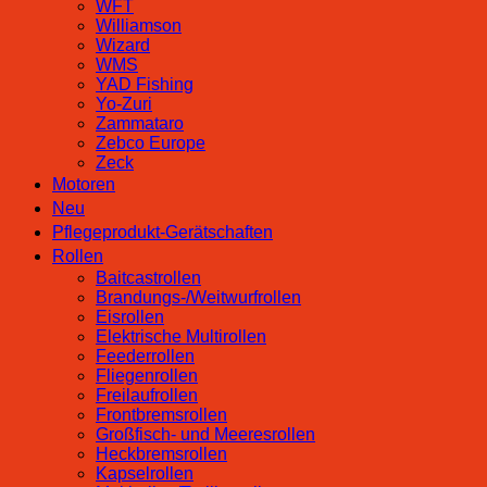
WFT
Williamson
Wizard
WMS
YAD Fishing
Yo-Zuri
Zammataro
Zebco Europe
Zeck
Motoren
Neu
Pflegeprodukt-Gerätschaften
Rollen
Baitcastrollen
Brandungs-/Weitwurfrollen
Eisrollen
Elektrische Multirollen
Feederrollen
Fliegenrollen
Freilaufrollen
Frontbremsrollen
Großfisch- und Meeresrollen
Heckbremsrollen
Kapselrollen