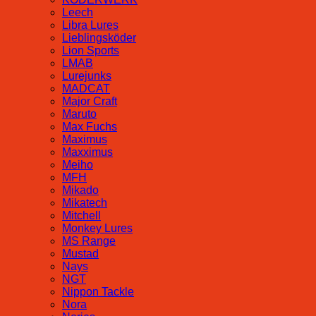
Leech
Libra Lures
Lieblingsköder
Lion Sports
LMAB
Lurejunks
MADCAT
Major Craft
Maruto
Max Fuchs
Maximus
Maxximus
Meiho
MFH
Mikado
Mikatech
Mitchell
Monkey Lures
MS Range
Mustad
Nays
NGT
Nippon Tackle
Nora