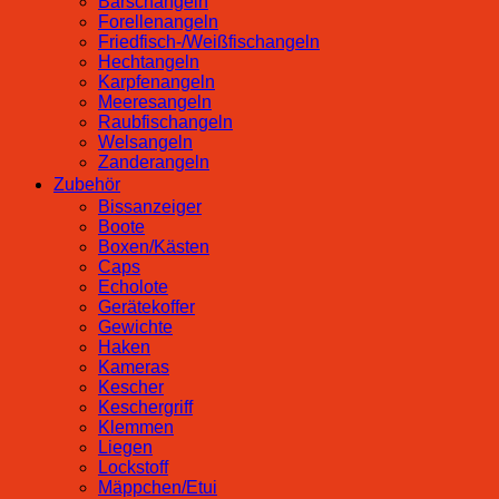
Barschangeln
Forellenangeln
Friedfisch-/Weißfischangeln
Hechtangeln
Karpfenangeln
Meeresangeln
Raubfischangeln
Welsangeln
Zanderangeln
Zubehör
Bissanzeiger
Boote
Boxen/Kästen
Caps
Echolote
Gerätekoffer
Gewichte
Haken
Kameras
Kescher
Keschergriff
Klemmen
Liegen
Lockstoff
Mäppchen/Etui