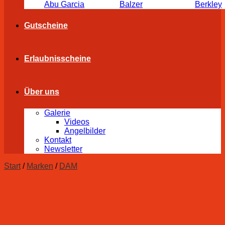
Abu Garcia
Balzer
Berkley
Gutscheine
Erlaubnisscheine
Über uns
Galerie
Videos
Angelbilder
Kontakt
Newsletter
Start
/
Marken
/
DAM