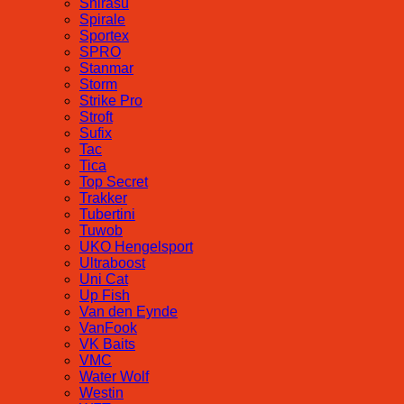
Shirasu
Spirale
Sportex
SPRO
Stanmar
Storm
Strike Pro
Stroft
Sufix
Tac
Tica
Top Secret
Trakker
Tubertini
Tuwob
UKO Hengelsport
Ultraboost
Uni Cat
Up Fish
Van den Eynde
VanFook
VK Baits
VMC
Water Wolf
Westin