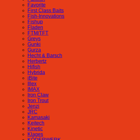
Favorite
First Class Baits
Fish-Innovations
Fishup
Fladen
FTM/TFT
Greys
Gunki
Gurza
Hecht & Barsch
Herbertz
Hifish
Hybrida
iBite
Illex
IMAX
Iron Claw
Iron Trout
Jenzi
JRC
Kamasaki
Keitech
Kinetic
Klages
KÖDERWERK