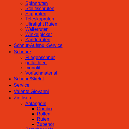
Spinnruten
Stellfischruten
Stippruten
Teleskopruten
Ultralight Ruten
Wallerruten
Winkelpicker
Zanderruten
Schnur-Aufspul-Service
Schnüre
Fliegenschnur
geflochten
monofil
Vorfachmaterial
Schuhe/Stiefel
Service
Valente Giovanni
Zielfisch
Aalangeln
Combo
Rollen
Ruten
Zubehör