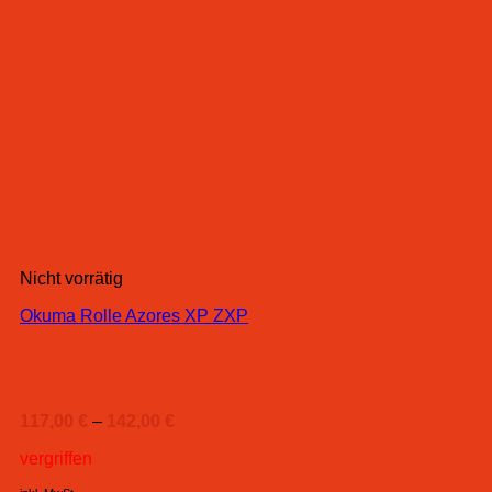
Nicht vorrätig
Okuma Rolle Azores XP ZXP
117,00
€
–
142,00
€
vergriffen