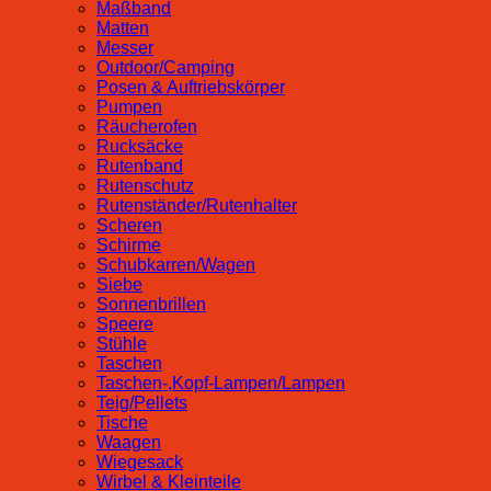
Maßband
Matten
Messer
Outdoor/Camping
Posen & Auftriebskörper
Pumpen
Räucherofen
Rucksäcke
Rutenband
Rutenschutz
Rutenständer/Rutenhalter
Scheren
Schirme
Schubkarren/Wagen
Siebe
Sonnenbrillen
Speere
Stühle
Taschen
Taschen-,Kopf-Lampen/Lampen
Teig/Pellets
Tische
Waagen
Wiegesack
Wirbel & Kleinteile