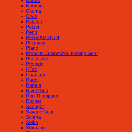
Nories
Normark
Okuma
Orvis
Paladin
Pelzer
Penn
Pezon&Michael
Pilkmaxx
Plano
Probaits Customized Fishing Gear
Profiblinker
Prologic
QTac
Quantum
Ragot
Rapala
River2Sea
Ron Thompson
Royber
Saenger
Savage Gear
Scierra
Seika
Shimano