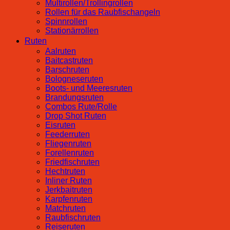
Multirollen/Trollingrollen
Rollen für das Raubfischangeln
Spinnrollen
Stationärrollen
Ruten
Aalruten
Baitcastruten
Barschruten
Bologneseruten
Boots- und Meeresruten
Brandungsruten
Combos Rute/Rolle
Drop Shot Ruten
Eisruten
Feederruten
Fliegenruten
Forellenruten
Friedfischruten
Hechtruten
Inliner Ruten
Jerkbaitruten
Karpfenruten
Matchruten
Raubfischruten
Reiseruten