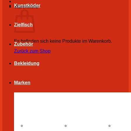
Kunstköder
Warenkorb
Zielfisch
Es befinden sich keine Produkte im Warenkorb.
Zubehör
Zurück zum Shop
Bekleidung
Marken