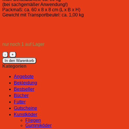
(bei sachgemäßer Anwendung!)
Packmaß: ca. 60 x 8 x 8 cm (L x B x H)
Gewicht mit Transportbeutel: ca. 1,00 kg
nur noch 1 auf Lager
MFH
Klapphocker,
In den Warenkorb
Teleskop-
Kategorien
Dreibein
Menge
Angebote
Bekleidung
Bestseller
Bücher
Futter
Gutscheine
Kunstköder
Fliegen
Gummiköder