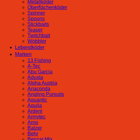
Metallköder
Oberflächenköder
Spinner
Spoons
Stickbaits
Teaser
Twitchbait
Wobbler
Lebendköder
Marken
13 Fishing
A-Tec
Abu Garcia
Adusta
Alpha Austria
Anaconda
Angling Pursuits
Aquantic
Aquila
Ardent
Armytec
Arno
Balzer
Behr
Benzar Mix