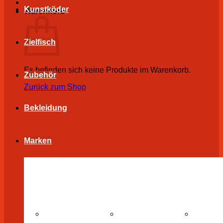
Kunstköder
Warenkorb
Zielfisch
Es befinden sich keine Produkte im Warenkorb.
Zubehör
Zurück zum Shop
Bekleidung
Marken