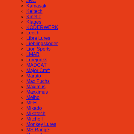
JRC
Kamasaki
Keitech
Kinetic
Klages
KÖDERWERK
Leech
Libra Lures
Lieblingsköder
Lion Sports
LMAB
Lurejunks
MADCAT
Major Craft
Maruto
Max Fuchs
Maximus
Maxximus
Meiho
MFH
Mikado
Mikatech
Mitchell
Monkey Lures
MS Range