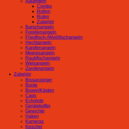
Aalangeln
Combo
Rollen
Ruten
Zubehör
Barschangeln
Forellenangeln
Friedfisch-/Weißfischangeln
Hechtangeln
Karpfenangeln
Meeresangeln
Raubfischangeln
Welsangeln
Zanderangeln
Zubehör
Bissanzeiger
Boote
Boxen/Kästen
Caps
Echolote
Gerätekoffer
Gewichte
Haken
Kameras
Kescher