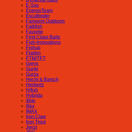
E-Sox
EnergoTeam
Escafeeder
Fairpoint Outdoors
Falkfish
Favorite
First Class Baits
Fish-Innovations
Fishup
Fladen
FTM/TFT
Greys
Gunki
Gurza
Hecht & Barsch
Herbertz
Hifish
Hybrida
iBite
Illex
IMAX
Iron Claw
Iron Trout
Jenzi