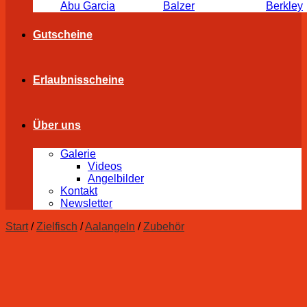
Abu Garcia
Balzer
Berkley
Gutscheine
Erlaubnisscheine
Über uns
Galerie
Videos
Angelbilder
Kontakt
Newsletter
Start
/
Zielfisch
/
Aalangeln
/
Zubehör