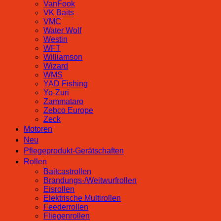
VanFook
VK Baits
VMC
Water Wolf
Westin
WFT
Williamson
Wizard
WMS
YAD Fishing
Yo-Zuri
Zammataro
Zebco Europe
Zeck
Motoren
Neu
Pflegeprodukt-Gerätschaften
Rollen
Baitcastrollen
Brandungs-/Weitwurfrollen
Eisrollen
Elektrische Multirollen
Feederrollen
Fliegenrollen