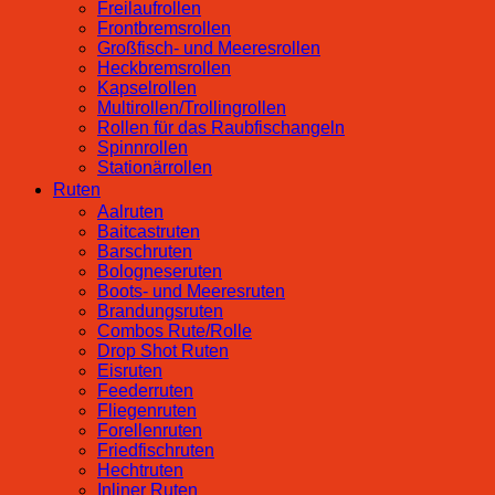
Freilaufrollen
Frontbremsrollen
Großfisch- und Meeresrollen
Heckbremsrollen
Kapselrollen
Multirollen/Trollingrollen
Rollen für das Raubfischangeln
Spinnrollen
Stationärrollen
Ruten
Aalruten
Baitcastruten
Barschruten
Bologneseruten
Boots- und Meeresruten
Brandungsruten
Combos Rute/Rolle
Drop Shot Ruten
Eisruten
Feederruten
Fliegenruten
Forellenruten
Friedfischruten
Hechtruten
Inliner Ruten