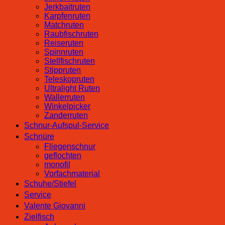
Jerkbaitruten
Karpfenruten
Matchruten
Raubfischruten
Reiseruten
Spinnruten
Stellfischruten
Stippruten
Teleskopruten
Ultralight Ruten
Wallerruten
Winkelpicker
Zanderruten
Schnur-Aufspul-Service
Schnüre
Fliegenschnur
geflochten
monofil
Vorfachmaterial
Schuhe/Stiefel
Service
Valente Giovanni
Zielfisch