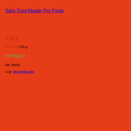
Spro Trout Master Pro Paste
4,50
€
–
7,50
€
/
100
g
verfügbar
inkl. MwSt.
zzgl.
Versandkosten