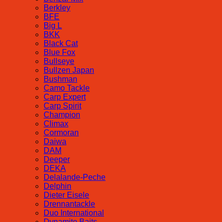
Berkley
BFE
Big L
BKK
Black Cat
Blue Fox
Bullseye
Bullzen Japan
Bushman
Camo Tackle
Carp Expert
Carp Spirit
Champion
Climax
Cormoran
Daiwa
DAM
Deeper
DEKA
Delalande-Peche
Delphin
Dieter Eisele
Drennantackle
Duo International
Dynamite Baits