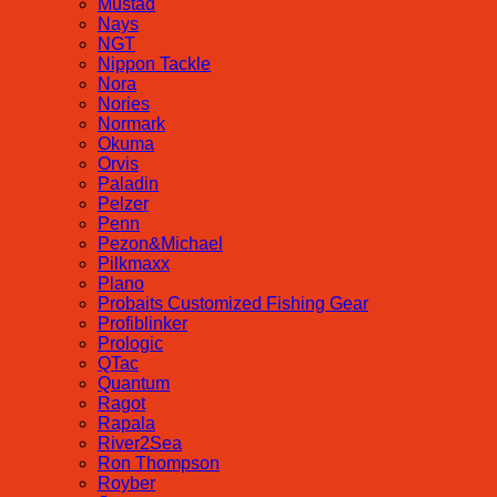
Mustad
Nays
NGT
Nippon Tackle
Nora
Nories
Normark
Okuma
Orvis
Paladin
Pelzer
Penn
Pezon&Michael
Pilkmaxx
Plano
Probaits Customized Fishing Gear
Profiblinker
Prologic
QTac
Quantum
Ragot
Rapala
River2Sea
Ron Thompson
Royber