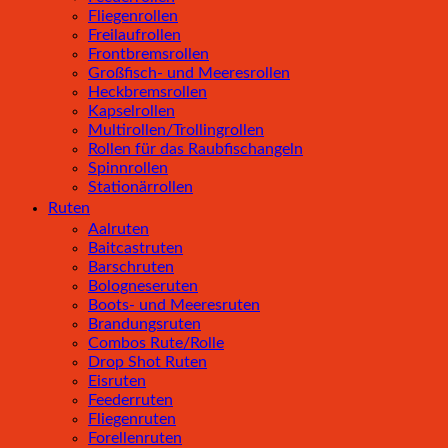
Fliegenrollen
Freilaufrollen
Frontbremsrollen
Großfisch- und Meeresrollen
Heckbremsrollen
Kapselrollen
Multirollen/Trollingrollen
Rollen für das Raubfischangeln
Spinnrollen
Stationärrollen
Ruten
Aalruten
Baitcastruten
Barschruten
Bologneseruten
Boots- und Meeresruten
Brandungsruten
Combos Rute/Rolle
Drop Shot Ruten
Eisruten
Feederruten
Fliegenruten
Forellenruten