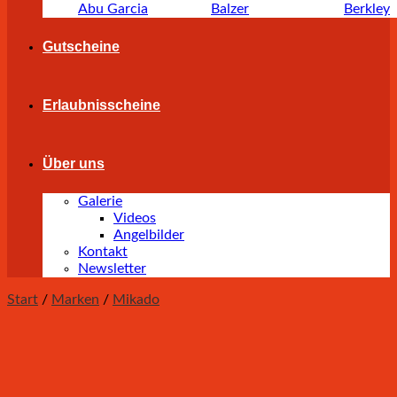
Abu Garcia
Balzer
Berkley
Gutscheine
Erlaubnisscheine
Über uns
Galerie
Videos
Angelbilder
Kontakt
Newsletter
Start
/
Marken
/
Mikado