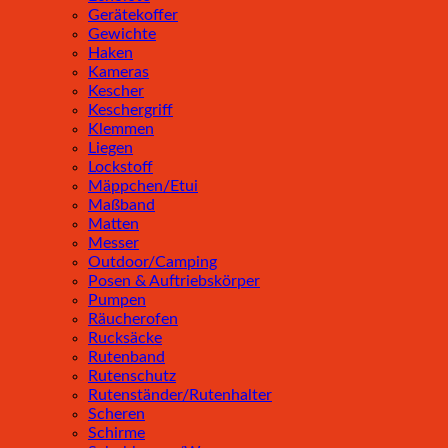
Gerätekoffer
Gewichte
Haken
Kameras
Kescher
Keschergriff
Klemmen
Liegen
Lockstoff
Mäppchen/Etui
Maßband
Matten
Messer
Outdoor/Camping
Posen & Auftriebskörper
Pumpen
Räucherofen
Rucksäcke
Rutenband
Rutenschutz
Rutenständer/Rutenhalter
Scheren
Schirme