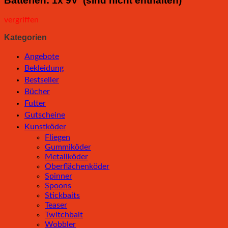
Batterien: 1x 9V (sind nicht enthalten)
vergriffen
Kategorien
Angebote
Bekleidung
Bestseller
Bücher
Futter
Gutscheine
Kunstköder
Fliegen
Gummiköder
Metallköder
Oberflächenköder
Spinner
Spoons
Stickbaits
Teaser
Twitchbait
Wobbler