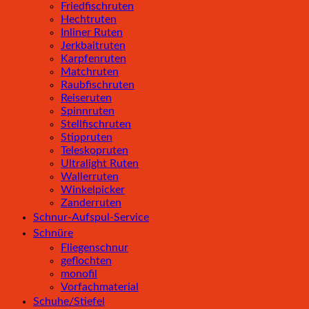
Friedfischruten
Hechtruten
Inliner Ruten
Jerkbaitruten
Karpfenruten
Matchruten
Raubfischruten
Reiseruten
Spinnruten
Stellfischruten
Stippruten
Teleskopruten
Ultralight Ruten
Wallerruten
Winkelpicker
Zanderruten
Schnur-Aufspul-Service
Schnüre
Fliegenschnur
geflochten
monofil
Vorfachmaterial
Schuhe/Stiefel