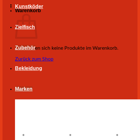
Kunstköder
Warenkorb
Zielfisch
Zubehör
Es befinden sich keine Produkte im Warenkorb.
Zurück zum Shop
Bekleidung
Marken