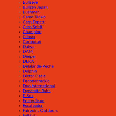
Bullseye
Bullzen Japan
Bushman
Camo Tackle
Carp Expert
Carp Spirit
Champion
Climax
Cormoran
Daiwa
DAM
Deeper
DEKA
Delalande-Peche
Delphin
Dieter Eisele
Drennantackle
Duo International
Dynamite Baits
E-Sox
EnergoTeam
Escafeeder
Fairpoint Outdoors
Falkfish