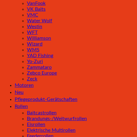
VanFook
VK Baits
VMC
Water Wolf
Westin
WFT
Williamson
Wizard
WMS
YAD Fishing
Yo-Zuri
Zammataro
Zebco Europe
Zeck
Motoren
Neu
Pflegeprodukt-Gerätschaften
Rollen
Baitcastrollen
Brandungs-/Weitwurfrollen
Eisrollen
Elektrische Multirollen
Feederrollen