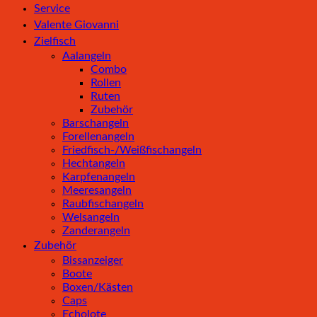
Service
Valente Giovanni
Zielfisch
Aalangeln
Combo
Rollen
Ruten
Zubehör
Barschangeln
Forellenangeln
Friedfisch-/Weißfischangeln
Hechtangeln
Karpfenangeln
Meeresangeln
Raubfischangeln
Welsangeln
Zanderangeln
Zubehör
Bissanzeiger
Boote
Boxen/Kästen
Caps
Echolote