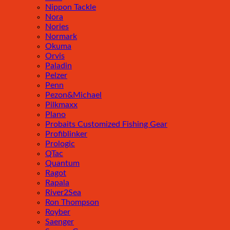
Nippon Tackle
Nora
Nories
Normark
Okuma
Orvis
Paladin
Pelzer
Penn
Pezon&Michael
Pilkmaxx
Plano
Probaits Customized Fishing Gear
Profiblinker
Prologic
QTac
Quantum
Ragot
Rapala
River2Sea
Ron Thompson
Royber
Saenger