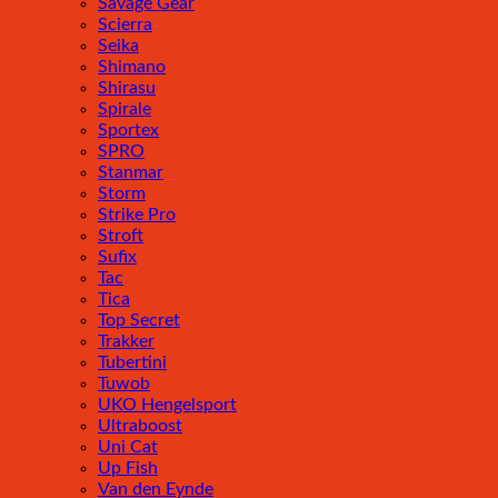
Savage Gear
Scierra
Seika
Shimano
Shirasu
Spirale
Sportex
SPRO
Stanmar
Storm
Strike Pro
Stroft
Sufix
Tac
Tica
Top Secret
Trakker
Tubertini
Tuwob
UKO Hengelsport
Ultraboost
Uni Cat
Up Fish
Van den Eynde