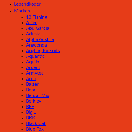
Lebendköder
Marken
13 Fishing
A-Tec
Abu Garcia
Adusta
Alpha Austria
Anaconda
Angling Pursuits
Aquantic
Aquila
Ardent
Armytec
Arno
Balzer
Behr
Benzar Mix
Berkley
BFE
Big L
BKK
Black Cat
Blue Fox