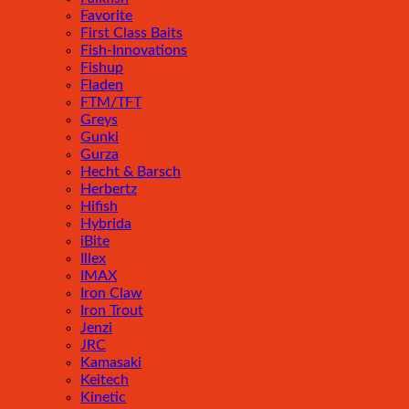
Favorite
First Class Baits
Fish-Innovations
Fishup
Fladen
FTM/TFT
Greys
Gunki
Gurza
Hecht & Barsch
Herbertz
Hifish
Hybrida
iBite
Illex
IMAX
Iron Claw
Iron Trout
Jenzi
JRC
Kamasaki
Keitech
Kinetic