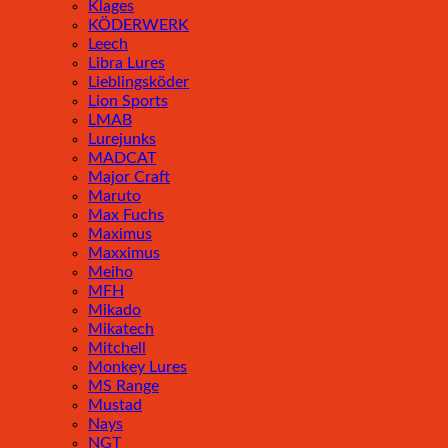
Klages
KÖDERWERK
Leech
Libra Lures
Lieblingsköder
Lion Sports
LMAB
Lurejunks
MADCAT
Major Craft
Maruto
Max Fuchs
Maximus
Maxximus
Meiho
MFH
Mikado
Mikatech
Mitchell
Monkey Lures
MS Range
Mustad
Nays
NGT