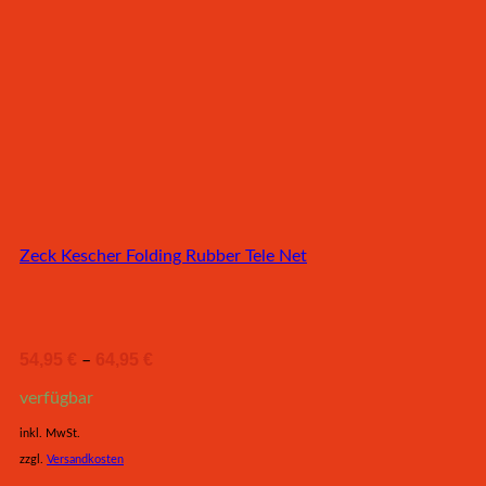
Zeck Kescher Folding Rubber Tele Net
54,95
€
64,95
€
–
verfügbar
inkl. MwSt.
zzgl.
Versandkosten