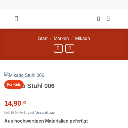
Zum
Inhalt
springen
Start
/
Marken
/
Mikado
Mikado Stuhl 006
For Kids
14,90
€
inkl. 19 % MwSt.
zzgl.
Versandkosten
Aus hochwertigen Materialien gefertigt