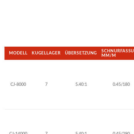
SCHNURFASS
MODELL
KUGELLAGER
ÜBERSETZUNG
MM/M
CJ-8000
7
5.40:1
0.45/180
CJ-14000
7
5.40:1
0.45/290