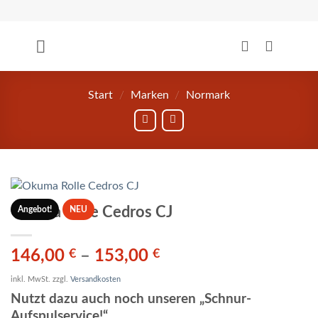
Zum
Inhalt
springen
Start
/
Marken
/
Normark
Okuma Rolle Cedros CJ
Angebot!
NEU
146,00
€
–
153,00
€
inkl. MwSt.
zzgl.
Versandkosten
Nutzt dazu auch noch unseren „Schnur-
Aufspulservice!“