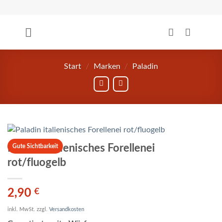
Zum
Inhalt
springen
Start
/
Marken
/
Paladin
Paladin italienisches Forellenei
Gute Sichtbarkeit
rot/fluogelb
2,90
€
inkl. MwSt.
zzgl.
Versandkosten