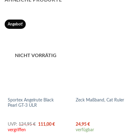
Angebot!
NICHT VORRÄTIG
Sportex Angelrute Black
Zeck Maßband, Cat Ruler
Pearl GT-3 ULR
Ursprünglicher
Aktueller
UVP:
124,95
€
111,00
€
24,95
€
Preis
Preis
vergriffen
verfügbar
war:
ist:
124,95 €
111,00 €.