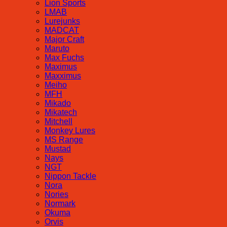
Lion Sports
LMAB
Lurejunks
MADCAT
Major Craft
Maruto
Max Fuchs
Maximus
Maxximus
Meiho
MFH
Mikado
Mikatech
Mitchell
Monkey Lures
MS Range
Mustad
Nays
NGT
Nippon Tackle
Nora
Nories
Normark
Okuma
Orvis