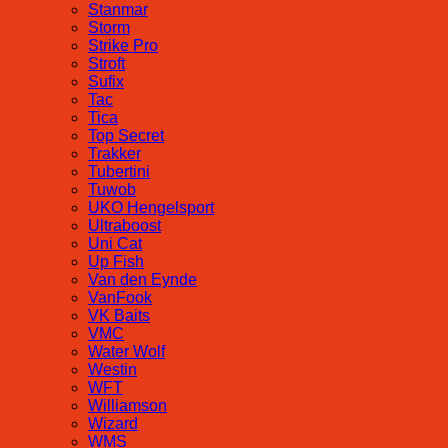
Stanmar
Storm
Strike Pro
Stroft
Sufix
Tac
Tica
Top Secret
Trakker
Tubertini
Tuwob
UKO Hengelsport
Ultraboost
Uni Cat
Up Fish
Van den Eynde
VanFook
VK Baits
VMC
Water Wolf
Westin
WFT
Williamson
Wizard
WMS