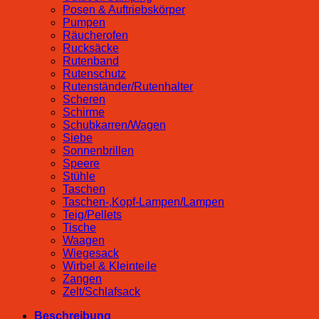
Posen & Auftriebskörper
Pumpen
Räucherofen
Rucksäcke
Rutenband
Rutenschutz
Rutenständer/Rutenhalter
Scheren
Schirme
Schubkarren/Wagen
Siebe
Sonnenbrillen
Speere
Stühle
Taschen
Taschen-,Kopf-Lampen/Lampen
Teig/Pellets
Tische
Waagen
Wiegesack
Wirbel & Kleinteile
Zangen
Zelt/Schlafsack
Beschreibung