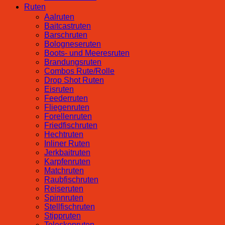
Ruten
Aalruten
Baitcastruten
Barschruten
Bologneseruten
Boots- und Meeresruten
Brandungsruten
Combos Rute/Rolle
Drop Shot Ruten
Eisruten
Feederruten
Fliegenruten
Forellenruten
Friedfischruten
Hechtruten
Inliner Ruten
Jerkbaitruten
Karpfenruten
Matchruten
Raubfischruten
Reiseruten
Spinnruten
Stellfischruten
Stippruten
Teleskopruten