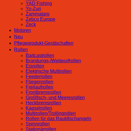
YAD Fishing
Yo-Zuri
Zammataro
Zebco Europe
Zeck
Motoren
Neu
Pflegeprodukt-Gerätschaften
Rollen
Baitcastrollen
Brandungs-/Weitwurfrollen
Eisrollen
Elektrische Multirollen
Feederrollen
Fliegenrollen
Freilaufrollen
Frontbremsrollen
Großfisch- und Meeresrollen
Heckbremsrollen
Kapselrollen
Multirollen/Trollingrollen
Rollen für das Raubfischangeln
Spinnrollen
Stationärrollen