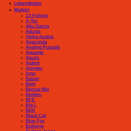
Lebendköder
Marken
13 Fishing
A-Tec
Abu Garcia
Adusta
Alpha Austria
Anaconda
Angling Pursuits
Aquantic
Aquila
Ardent
Armytec
Arno
Balzer
Behr
Benzar Mix
Berkley
BFE
Big L
BKK
Black Cat
Blue Fox
Bullseye