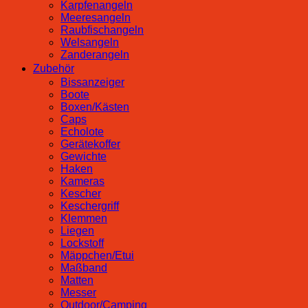
Karpfenangeln
Meeresangeln
Raubfischangeln
Welsangeln
Zanderangeln
Zubehör
Bissanzeiger
Boote
Boxen/Kästen
Caps
Echolote
Gerätekoffer
Gewichte
Haken
Kameras
Kescher
Keschergriff
Klemmen
Liegen
Lockstoff
Mäppchen/Etui
Maßband
Matten
Messer
Outdoor/Camping