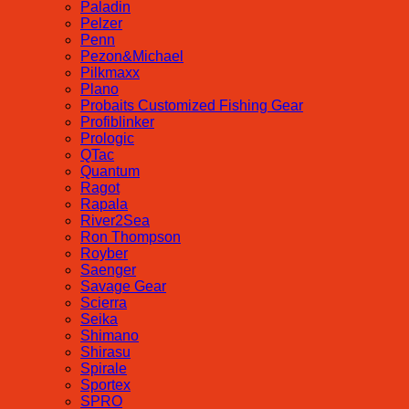
Paladin
Pelzer
Penn
Pezon&Michael
Pilkmaxx
Plano
Probaits Customized Fishing Gear
Profiblinker
Prologic
QTac
Quantum
Ragot
Rapala
River2Sea
Ron Thompson
Royber
Saenger
Savage Gear
Scierra
Seika
Shimano
Shirasu
Spirale
Sportex
SPRO