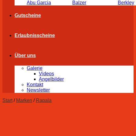
Abu Garcia
Balzer
Berkley
Gutscheine
Erlaubnisscheine
Über uns
Galerie
Videos
Angelbilder
Kontakt
Newsletter
Start
/
Marken
/
Rapala