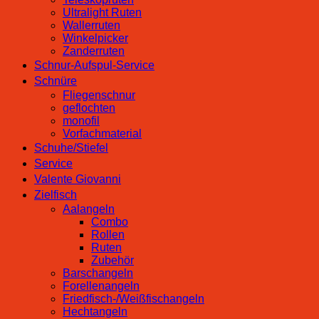
Ultralight Ruten
Wallerruten
Winkelpicker
Zanderruten
Schnur-Aufspul-Service
Schnüre
Fliegenschnur
geflochten
monofil
Vorfachmaterial
Schuhe/Stiefel
Service
Valente Giovanni
Zielfisch
Aalangeln
Combo
Rollen
Ruten
Zubehör
Barschangeln
Forellenangeln
Friedfisch-/Weißfischangeln
Hechtangeln