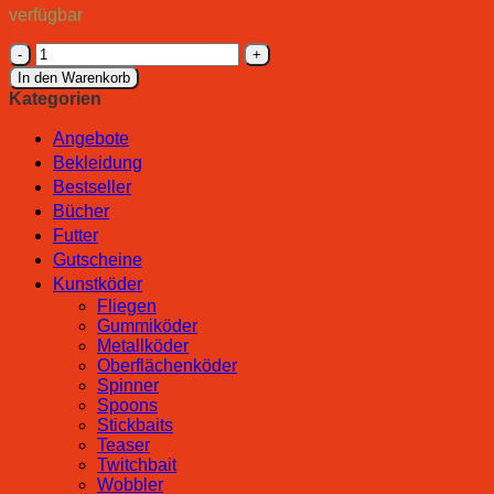
verfügbar
Rapala
Zange
In den Warenkorb
Pince
Kategorien
Anneau
BR
Angebote
Magnet
Bekleidung
Menge
Bestseller
Bücher
Futter
Gutscheine
Kunstköder
Fliegen
Gummiköder
Metallköder
Oberflächenköder
Spinner
Spoons
Stickbaits
Teaser
Twitchbait
Wobbler