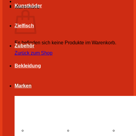
Kunstköder
Warenkorb
Zielfisch
Es befinden sich keine Produkte im Warenkorb.
Zubehör
Zurück zum Shop
Bekleidung
Marken