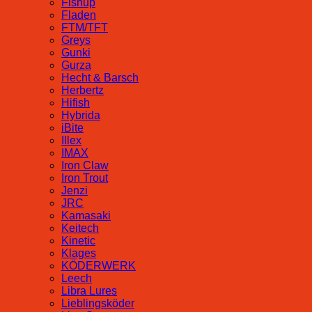
Fishup
Fladen
FTM/TFT
Greys
Gunki
Gurza
Hecht & Barsch
Herbertz
Hifish
Hybrida
iBite
Illex
IMAX
Iron Claw
Iron Trout
Jenzi
JRC
Kamasaki
Keitech
Kinetic
Klages
KÖDERWERK
Leech
Libra Lures
Lieblingsköder