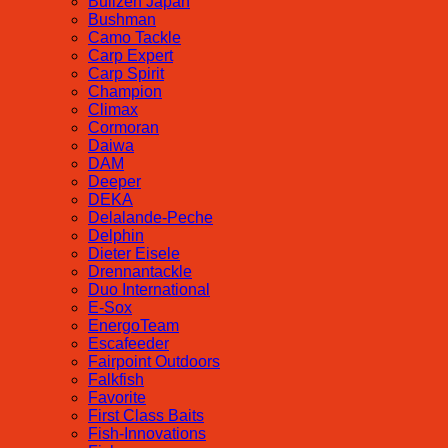
Bullzen Japan
Bushman
Camo Tackle
Carp Expert
Carp Spirit
Champion
Climax
Cormoran
Daiwa
DAM
Deeper
DEKA
Delalande-Peche
Delphin
Dieter Eisele
Drennantackle
Duo International
E-Sox
EnergoTeam
Escafeeder
Fairpoint Outdoors
Falkfish
Favorite
First Class Baits
Fish-Innovations