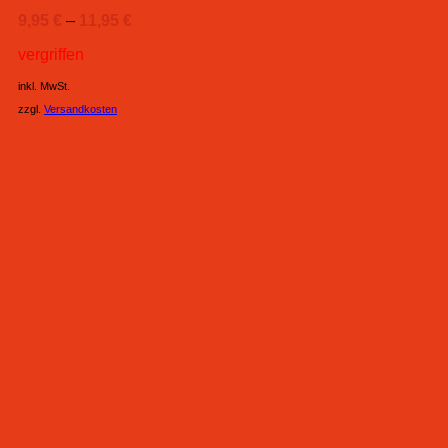
9,95
€
–
11,95
€
vergriffen
inkl. MwSt.
zzgl.
Versandkosten