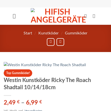
Zum
Inhalt
springen
Start
/
Kunstköder
/
Gummiköder
Top Gummiköder!
Westin Kunstköder Ricky The Roach
Shadtail 10/14/18cm
2,49
€
–
6,99
€
inkl. MwSt.
zzgl.
Versandkosten