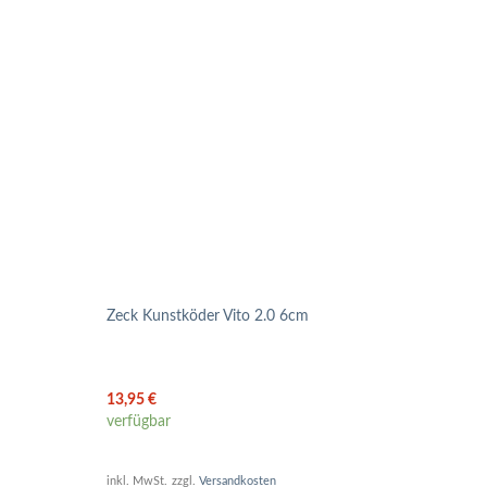
Zeck Kunstköder Vito 2.0 6cm
Organ
13,95
€
1,95
verfügbar
verfü
inkl. MwSt.
zzgl.
Versandkosten
inkl. 