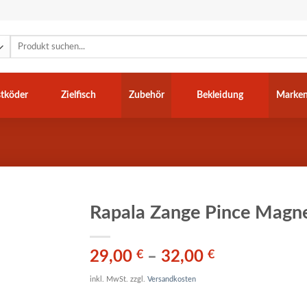
Suchen
nach:
tköder
Zielfisch
Zubehör
Bekleidung
Marke
Rapala Zange Pince Mag
29,00
€
–
32,00
€
inkl. MwSt.
zzgl.
Versandkosten