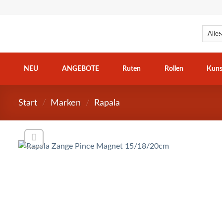
Zum
Inhalt
springen
NEU
ANGEBOTE
Ruten
Rollen
Kuns
Start
/
Marken
/
Rapala