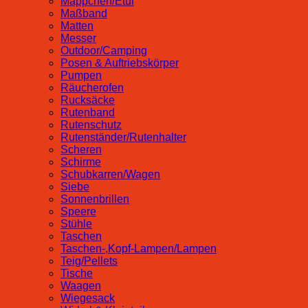
Mäppchen/Etui
Maßband
Matten
Messer
Outdoor/Camping
Posen & Auftriebskörper
Pumpen
Räucherofen
Rucksäcke
Rutenband
Rutenschutz
Rutenständer/Rutenhalter
Scheren
Schirme
Schubkarren/Wagen
Siebe
Sonnenbrillen
Speere
Stühle
Taschen
Taschen-,Kopf-Lampen/Lampen
Teig/Pellets
Tische
Waagen
Wiegesack