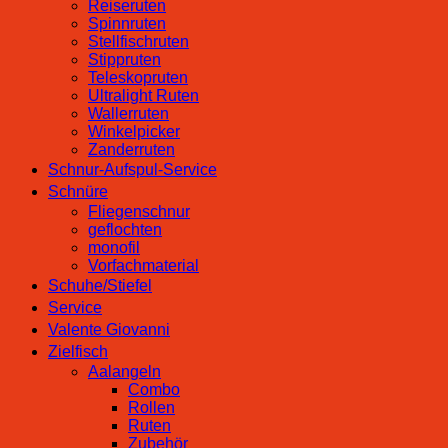
Reiseruten
Spinnruten
Stellfischruten
Stippruten
Teleskopruten
Ultralight Ruten
Wallerruten
Winkelpicker
Zanderruten
Schnur-Aufspul-Service
Schnüre
Fliegenschnur
geflochten
monofil
Vorfachmaterial
Schuhe/Stiefel
Service
Valente Giovanni
Zielfisch
Aalangeln
Combo
Rollen
Ruten
Zubehör