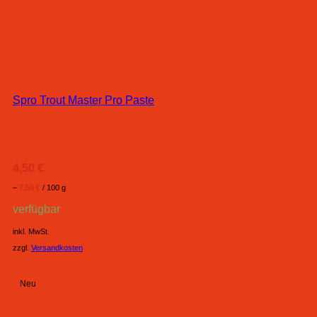
Spro Trout Master Pro Paste
4,50
€
–
7,50
€
/
100
g
verfügbar
inkl. MwSt.
zzgl.
Versandkosten
Neu