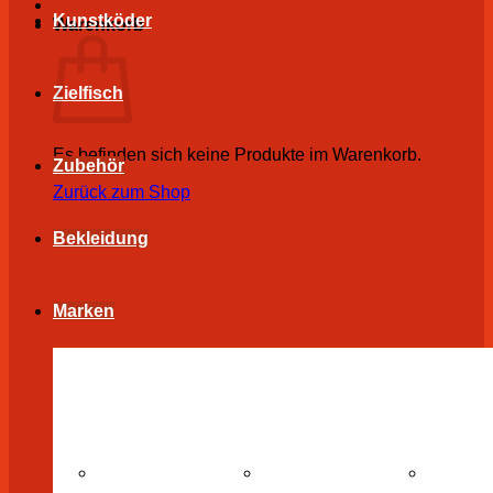
Kunstköder
Warenkorb
Zielfisch
Es befinden sich keine Produkte im Warenkorb.
Zubehör
Zurück zum Shop
Bekleidung
Marken