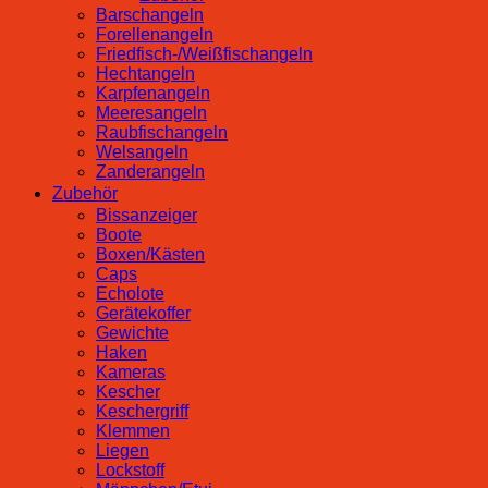
Barschangeln
Forellenangeln
Friedfisch-/Weißfischangeln
Hechtangeln
Karpfenangeln
Meeresangeln
Raubfischangeln
Welsangeln
Zanderangeln
Zubehör
Bissanzeiger
Boote
Boxen/Kästen
Caps
Echolote
Gerätekoffer
Gewichte
Haken
Kameras
Kescher
Keschergriff
Klemmen
Liegen
Lockstoff