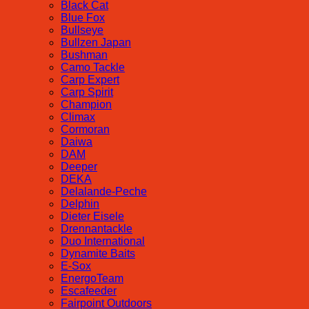
Black Cat
Blue Fox
Bullseye
Bullzen Japan
Bushman
Camo Tackle
Carp Expert
Carp Spirit
Champion
Climax
Cormoran
Daiwa
DAM
Deeper
DEKA
Delalande-Peche
Delphin
Dieter Eisele
Drennantackle
Duo International
Dynamite Baits
E-Sox
EnergoTeam
Escafeeder
Fairpoint Outdoors