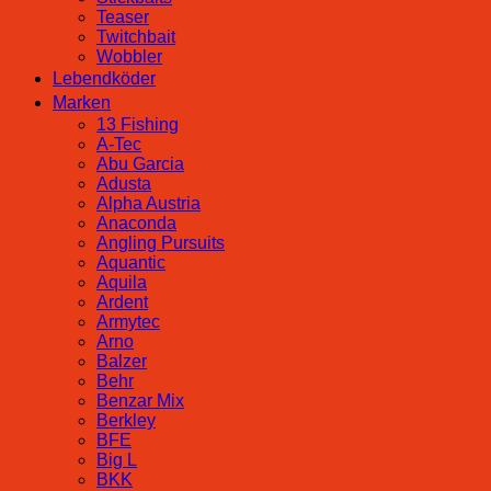
Teaser
Twitchbait
Wobbler
Lebendköder
Marken
13 Fishing
A-Tec
Abu Garcia
Adusta
Alpha Austria
Anaconda
Angling Pursuits
Aquantic
Aquila
Ardent
Armytec
Arno
Balzer
Behr
Benzar Mix
Berkley
BFE
Big L
BKK