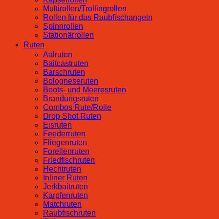
Multirollen/Trollingrollen
Rollen für das Raubfischangeln
Spinnrollen
Stationärrollen
Ruten
Aalruten
Baitcastruten
Barschruten
Bologneseruten
Boots- und Meeresruten
Brandungsruten
Combos Rute/Rolle
Drop Shot Ruten
Eisruten
Feederruten
Fliegenruten
Forellenruten
Friedfischruten
Hechtruten
Inliner Ruten
Jerkbaitruten
Karpfenruten
Matchruten
Raubfischruten