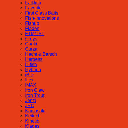
Falkfish
Favorite
First Class Baits
Fish-Innovations
Fishup
Fladen
FTM/TFT
Greys
Gunki
Gurza
Hecht & Barsch
Herbertz
Hifish
Hybrida
iBite
Illex
IMAX
Iron Claw
Iron Trout
Jenzi
JRC
Kamasaki
Keitech
Kinetic
Klages