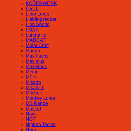
KÖDERWERK
Leech
Libra Lures
Lieblingsköder
Lion Sports
LMAB
Lurejunks
MADCAT
Major Craft
Maruto
Max Fuchs
Maximus
Maxximus
Meiho
MFH
Mikado
Mikatech
Mitchell
Monkey Lures
MS Range
Mustad
Nays
NGT
Nippon Tackle
Nora