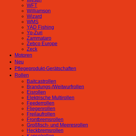
WFT
Williamson
Wizard
WMS
YAD Fishing
Yo-Zuri
Zammataro
Zebco Europe
Zeck
Motoren
Neu
Pflegeprodukt-Gerätschaften
Rollen
Baitcastrollen
Brandungs-/Weitwurfrollen
Eisrollen
Elektrische Multirollen
Feederrollen
Fliegenrollen
Freilaufrollen
Frontbremsrollen
Großfisch- und Meeresrollen
Heckbremsrollen
Kapselrollen