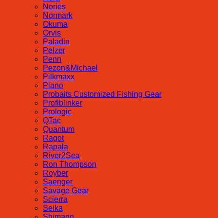
Nories
Normark
Okuma
Orvis
Paladin
Pelzer
Penn
Pezon&Michael
Pilkmaxx
Plano
Probaits Customized Fishing Gear
Profiblinker
Prologic
QTac
Quantum
Ragot
Rapala
River2Sea
Ron Thompson
Royber
Saenger
Savage Gear
Scierra
Seika
Shimano