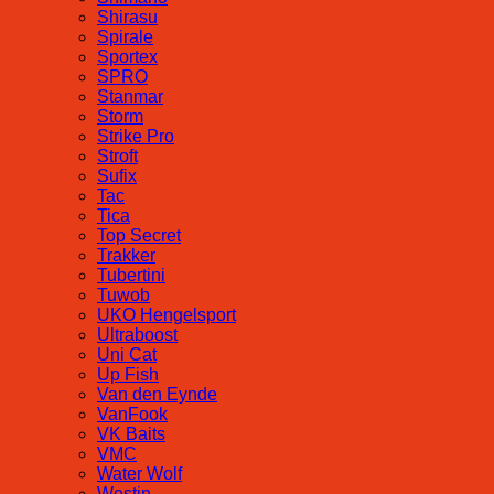
Shirasu
Spirale
Sportex
SPRO
Stanmar
Storm
Strike Pro
Stroft
Sufix
Tac
Tica
Top Secret
Trakker
Tubertini
Tuwob
UKO Hengelsport
Ultraboost
Uni Cat
Up Fish
Van den Eynde
VanFook
VK Baits
VMC
Water Wolf
Westin