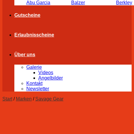
Abu Garcia
Balzer
Berkley
Gutscheine
Erlaubnisscheine
Über uns
Galerie
Videos
Angelbilder
Kontakt
Newsletter
Start
/
Marken
/
Savage Gear