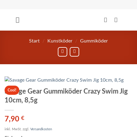
Zum
Inhalt
springen
Start
/
Kunstköder
/
Gummiköder
Savage Gear Gummiköder Crazy Swim Jig
Cool!
10cm, 8,5g
7,90
€
inkl. MwSt.
zzgl.
Versandkosten