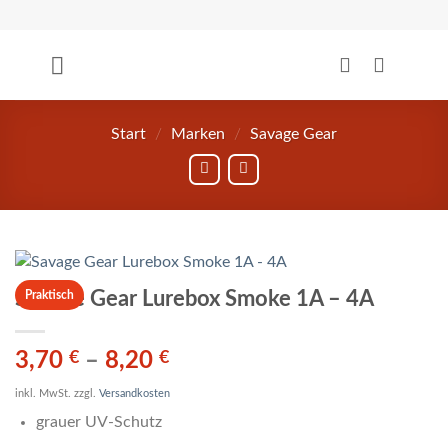
Zum
Inhalt
springen
Start
/
Marken
/
Savage Gear
Savage Gear Lurebox Smoke 1A – 4A
Praktisch
3,70
€
–
8,20
€
inkl. MwSt.
zzgl.
Versandkosten
grauer UV-Schutz