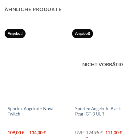
ÄHNLICHE PRODUKTE
Angebot!
Angebot!
NICHT VORRÄTIG
Sportex Angelrute Nova
Sportex Angelrute Black
Twitch
Pearl GT-3 ULR
Ursprünglicher
Aktuelle
109,00
€
–
134,00
€
UVP:
124,95
€
111,00
€
Preis
Preis