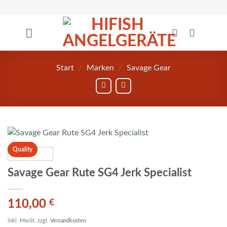
Zum
Inhalt
springen
Start
/
Marken
/
Savage Gear
Quality
Savage Gear Rute SG4 Jerk Specialist
110,00
€
inkl. MwSt.
zzgl.
Versandkosten