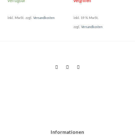
verfügbar
vergriffen
war:
ist:
124,95 €
111,00 €
inkl. MwSt.
zzgl.
Versandkosten
inkl. 19 % MwSt.
zzgl.
Versandkosten
Informationen