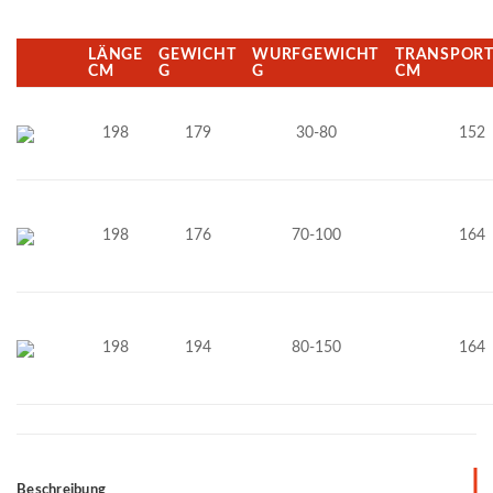
LÄNGE
GEWICHT
WURFGEWICHT
TRANSPOR
CM
G
G
CM
198
179
30-80
152
198
176
70-100
164
198
194
80-150
164
Beschreibung