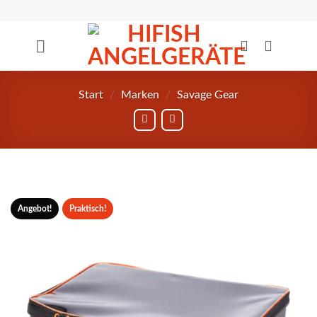
Zum
Inhalt
springen
Start
/
Marken
/
Savage Gear
Angebot!
Praktisch!