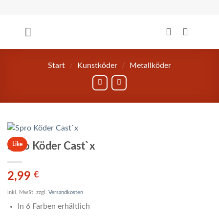
Zum
Inhalt
springen
Start
/
Kunstköder
/
Metallköder
Spro Köder Cast`x
Like
2,99
€
inkl. MwSt.
zzgl.
Versandkosten
In 6 Farben erhältlich