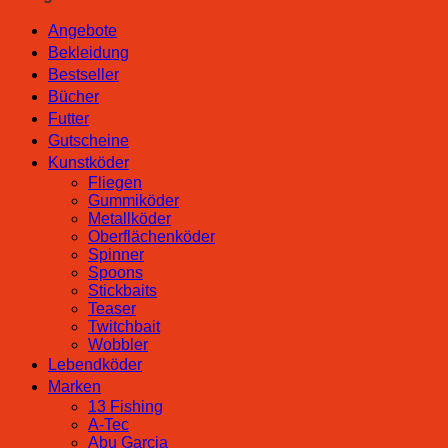
Angebote
Bekleidung
Bestseller
Bücher
Futter
Gutscheine
Kunstköder
Fliegen
Gummiköder
Metallköder
Oberflächenköder
Spinner
Spoons
Stickbaits
Teaser
Twitchbait
Wobbler
Lebendköder
Marken
13 Fishing
A-Tec
Abu Garcia