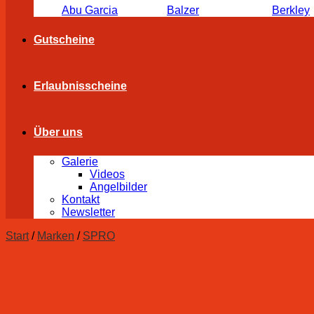
Abu Garcia
Balzer
Berkley
Gutscheine
Erlaubnisscheine
Über uns
Galerie
Videos
Angelbilder
Kontakt
Newsletter
Start
/
Marken
/
SPRO