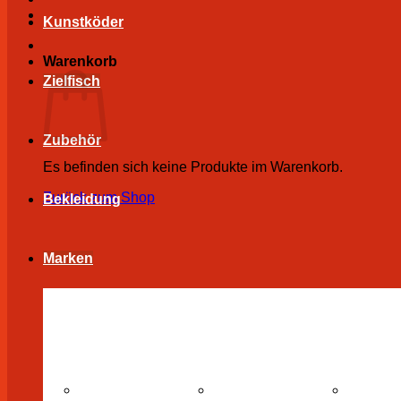
Kunstköder
Warenkorb
Zielfisch
Zubehör
Es befinden sich keine Produkte im Warenkorb.
Zurück zum Shop
Bekleidung
Marken