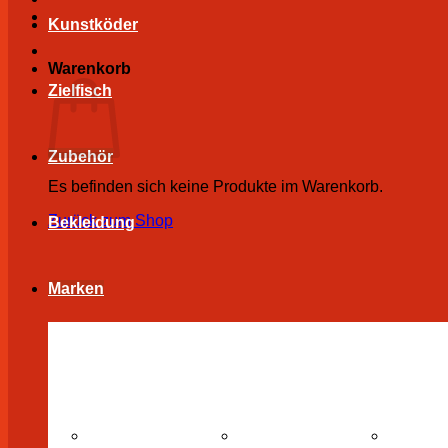
Kunstköder
Warenkorb
Zielfisch
Zubehör
Es befinden sich keine Produkte im Warenkorb.
Zurück zum Shop
Bekleidung
Marken