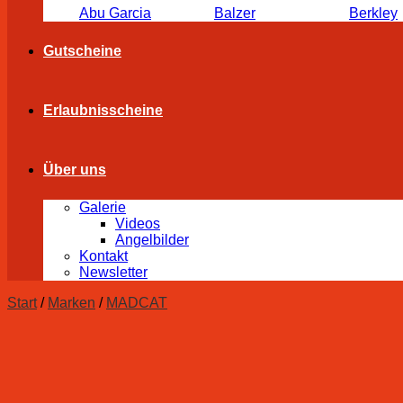
Abu Garcia
Balzer
Berkley
Gutscheine
Erlaubnisscheine
Über uns
Galerie
Videos
Angelbilder
Kontakt
Newsletter
Start
/
Marken
/
MADCAT