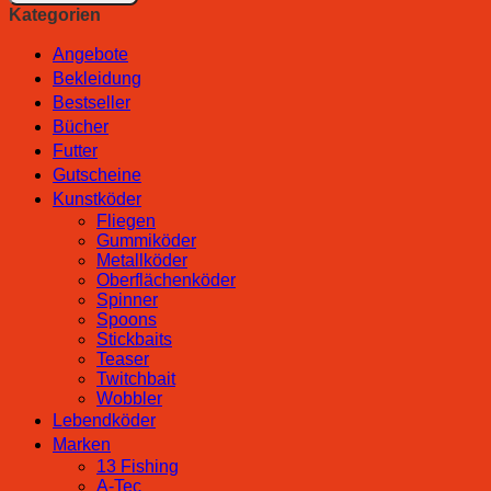
NXC
Kategorien
Camo
Essentials
Angebote
Bag
Bekleidung
Menge
Bestseller
Bücher
Futter
Gutscheine
Kunstköder
Fliegen
Gummiköder
Metallköder
Oberflächenköder
Spinner
Spoons
Stickbaits
Teaser
Twitchbait
Wobbler
Lebendköder
Marken
13 Fishing
A-Tec