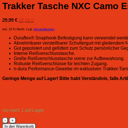
Trakker Tasche NXC Camo E
Ursprünglicher
Aktueller
29,99
€
29,00
€
Preis
Preis
inkl. 19 % MwSt.
zzgl.
Versandkosten
war:
ist:
29,99 €
29,00 €.
Duraflex® Snaphook-Befestigung kann verwendet werden
Abnehmbarer verstellbarer Schultergurt mit gleitendem 
Gut gepolstert und gefüttert zum Schutz persönlicher G
Interne Reißverschlusstasche.
Große Reißverschlusstasche vorne zur Aufbewahrung.
Robuste Reißverschlüsse für leichten Zugang.
n-dura Performance-Gewebe im exklusiven Trakker-Tarn
Geringe Menge auf Lager! Bitte habt Verständnis, falls Ar
nur noch 1 auf Lager
Trakker
Tasche
In den Warenkorb