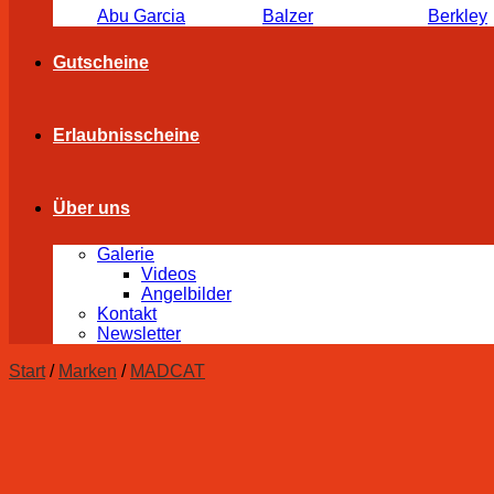
Abu Garcia
Balzer
Berkley
Gutscheine
Erlaubnisscheine
Über uns
Galerie
Videos
Angelbilder
Kontakt
Newsletter
Start
/
Marken
/
MADCAT