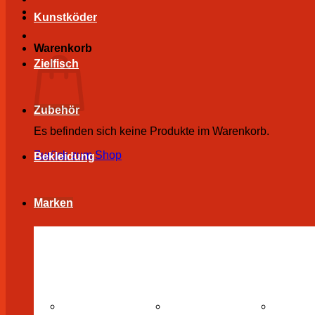
Kunstköder
Warenkorb
Zielfisch
Zubehör
Es befinden sich keine Produkte im Warenkorb.
Zurück zum Shop
Bekleidung
Marken