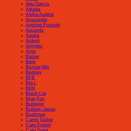
Abu Garcia
Adusta
Alpha Austria
Anaconda
Angling Pursuits
Aquantic
Aquila
Ardent
Armytec
Arno
Balzer
Behr
Benzar Mix
Berkley
BFE
Big L
BKK
Black Cat
Blue Fox
Bullseye
Bullzen Japan
Bushman
Camo Tackle
Carp Expert
Carp Spirit