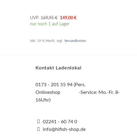
Ursprünglicher
Aktueller
UVP:
169,95
€
149,00
€
124,
Preis
Preis
nur noch 1 auf Lager
verfü
war:
ist:
169,95 €
149,00 €.
inkl. 19 % MwSt.
zzgl.
Versandkosten
inkl. 
Kontakt Ladenlokal
0173 - 201 55 94 (Pers.
Onlineshop -Service: Mo.-Fr. 8-
16Uhr)
02241 - 60 74 0
info@hifish-shop.de