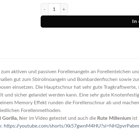
Tubertini Schnur Gorilla Uc4 monofil, 150 Mtr. Men
In
t zum aktiven und passiven Forellenangeln an Forellenteichen und
maßen gut zum Sbirolinoangeln und Bombardenfischen sowie zu
posen einsetzen. Die Hauptschnur hat sehr gute Tragkraftwerte, 
llt und sicher gelandet werden kann. Eine sehr gute Knotenfestig
einem Memory Effekt runden die Forellenschnur ab und machen si
iedlichen Forellenmethoden.
 Gorilla, h
ier im Video getestet und auch die
Rute Millenium
ist
h:
https://youtube.com/shorts/Xk57gwnM4HU?si=NH2pvrPa