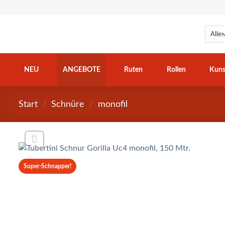
Zum
Inhalt
springen
NEU
ANGEBOTE
Ruten
Rollen
Kuns
Start
/
Schnüre
/
monofil
Super-Schnapper!