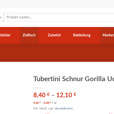
Suchen
nach:
tköder
Zielfisch
Zubehör
Bekleidung
Marke
Tubertini Schnur Gorilla U
8,40
€
–
12,10
€
€
€
0,06
–
0,08
/
m
inkl. MwSt.
zzgl.
Versandkosten