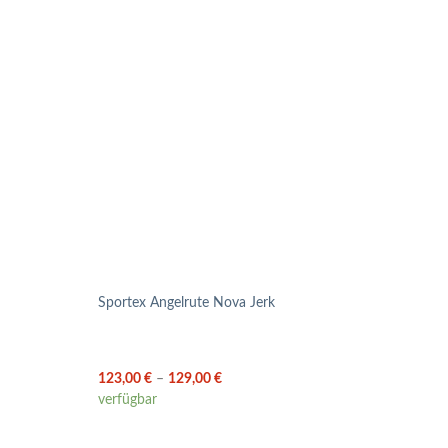
Daiwa
Sportex Angelrute Nova Jerk
157,
verfü
123,00
€
–
129,00
€
verfügbar
inkl. 