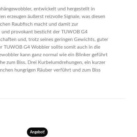
nhängewobbler, entwickelt und hergestellt in
en erzeugen äußerst reizvolle Signale, was diesen
anchen Raubfisch macht und damit zur
cht und provokant besticht der TUWOB G4
chaften und, trotz seines geringen Gewichts, guter
r TUWOB G4 Wobbler sollte somit auch in die
obbler kann ganz normal wie ein Blinker geführt
che zum Biss. Drei Kurbelumdrehungen, ein kurzer
nchen hungrigen Räuber verführt und zum Biss
Angebot!
Angeb