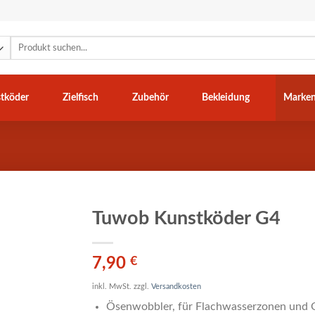
Suchen
nach:
tköder
Zielfisch
Zubehör
Bekleidung
Marke
Tuwob Kunstköder G4
7,90
€
inkl. MwSt.
zzgl.
Versandkosten
Ösenwobbler, für Flachwasserzonen und 