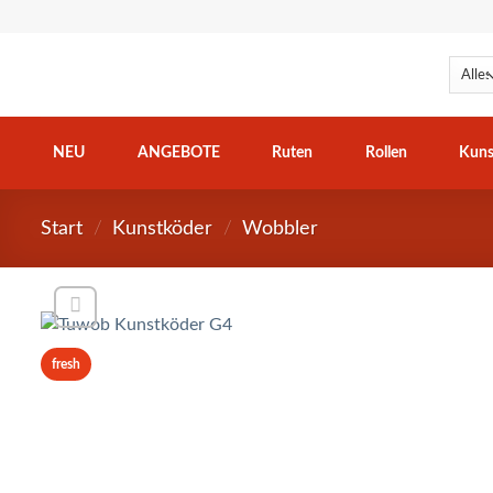
Zum
Inhalt
springen
NEU
ANGEBOTE
Ruten
Rollen
Kuns
Start
/
Kunstköder
/
Wobbler
fresh