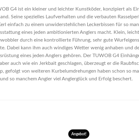
B G4 ist ein kleiner und leichter Kunstköder, konzipiert als Ei
and. Seine spezielles Laufverhalten und die verbauten Rasselperl
Kerl einfach zu einem unwiderstehlichen Leckerbissen für so m
stattung eines jeden ambitionierten Anglers macht. Klein, lei
wobbler durch eine kontrollierte Führung, sehr gute Wurfeigens
e. Dabei kann ihm auch windiges Wetter wenig anhaben und de
rüstung eines jeden Anglers gehören. Der TUWOB G4 Einhängew
aber auch wie ein Jerkbait geschlagen, überzeugt er die Raubfis
p, gefolgt von weiteren Kurbelumdrehungen haben schon so ma
 und so manchem Angler viel Anglerglück und Erfolg beschert.
Angebot!