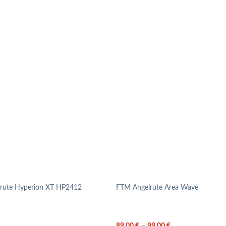
lrute Hyperion XT HP2412
FTM Angelrute Area Wave
89,00
€
–
99,00
€