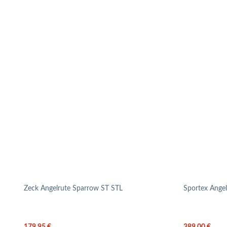
Zeck Angelrute Sparrow ST STL
Sportex Ange
179,95
€
389,00
€