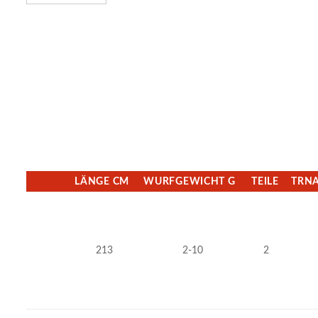
LÄNGE CM
WURFGEWICHT G
TEILE
TRN
213
2-10
2