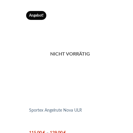
Angebot!
Angeb
NICHT VORRÄTIG
Sportex Angelrute Nova ULR
Sport
115,00
€
–
129,00
€
UVP: