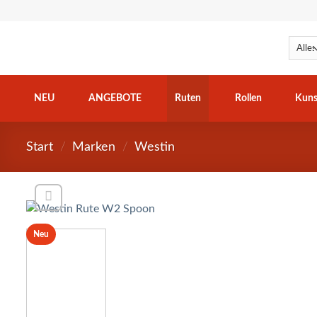
Zum
Inhalt
springen
NEU
ANGEBOTE
Ruten
Rollen
Kuns
Start
/
Marken
/
Westin
Neu