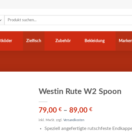
Suchen
nach:
tköder
Zielfisch
Zubehör
Bekleidung
Marke
Westin Rute W2 Spoon
79,00
€
–
89,00
€
inkl. MwSt.
zzgl.
Versandkosten
Speziell angefertigte rutschfeste Endkap