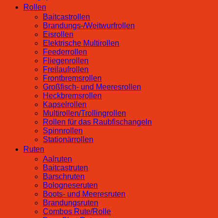
Rollen
Baitcastrollen
Brandungs-/Weitwurfrollen
Eisrollen
Elektrische Multirollen
Feederrollen
Fliegenrollen
Freilaufrollen
Frontbremsrollen
Großfisch- und Meeresrollen
Heckbremsrollen
Kapselrollen
Multirollen/Trollingrollen
Rollen für das Raubfischangeln
Spinnrollen
Stationärrollen
Ruten
Aalruten
Baitcastruten
Barschruten
Bologneseruten
Boots- und Meeresruten
Brandungsruten
Combos Rute/Rolle