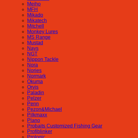
Meiho
MFH
Mikado
Mikatech
Mitchell
Monkey Lures
MS Range
Mustad
Nays
NGT
Nippon Tackle
Nora
Nories
Normark
Okuma
Orvis
Paladin
Pelzer
Penn
Pezon&Michael
Pilkmaxx
Plano
Probaits Customized Fishing Gear
Profiblinker
Prologic