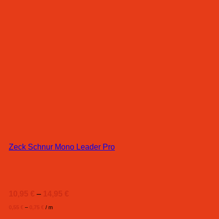
Zeck Schnur Mono Leader Pro
10,95
€
–
14,95
€
0,55
€
–
0,75
€
/
m