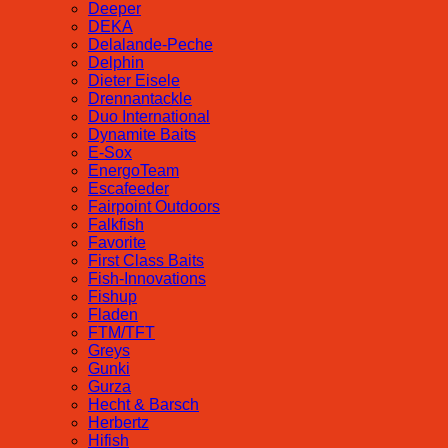
Deeper
DEKA
Delalande-Peche
Delphin
Dieter Eisele
Drennantackle
Duo International
Dynamite Baits
E-Sox
EnergoTeam
Escafeeder
Fairpoint Outdoors
Falkfish
Favorite
First Class Baits
Fish-Innovations
Fishup
Fladen
FTM/TFT
Greys
Gunki
Gurza
Hecht & Barsch
Herbertz
Hifish