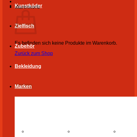
Kunstköder
Warenkorb
Zielfisch
Es befinden sich keine Produkte im Warenkorb.
Zubehör
Zurück zum Shop
Bekleidung
Marken