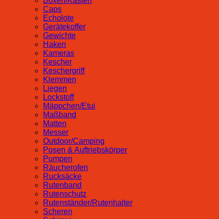
Boxen/Kästen
Caps
Echolote
Gerätekoffer
Gewichte
Haken
Kameras
Kescher
Keschergriff
Klemmen
Liegen
Lockstoff
Mäppchen/Etui
Maßband
Matten
Messer
Outdoor/Camping
Posen & Auftriebskörper
Pumpen
Räucherofen
Rucksäcke
Rutenband
Rutenschutz
Rutenständer/Rutenhalter
Scheren