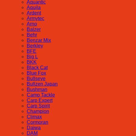
Aquantic
Aquila
Ardent
Armytec
Arno
Balzer
Behr
Benzar Mix
Berkley
BFE
Big L
BKK
Black Cat
Blue Fox
Bullseye
Bullzen Japan
Bushman
Camo Tackle
Carp Expert
Carp Spirit
Champion
Climax
Cormoran
Daiwa
DAM