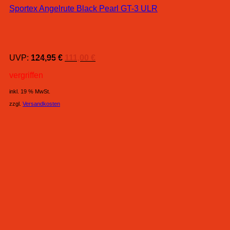
Sportex Angelrute Black Pearl GT-3 ULR
Ursprünglicher
Aktueller
UVP:
124,95
€
111,00
€
Preis
Preis
vergriffen
war:
ist:
124,95 €
111,00 €.
inkl. 19 % MwSt.
zzgl.
Versandkosten