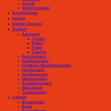
monofil
Vorfachmaterial
Schuhe/Stiefel
Service
Valente Giovanni
Zielfisch
Aalangeln
Combo
Rollen
Ruten
Zubehör
Barschangeln
Forellenangeln
Friedfisch-/Weißfischangeln
Hechtangeln
Karpfenangeln
Meeresangeln
Raubfischangeln
Welsangeln
Zanderangeln
Zubehör
Bissanzeiger
Boote