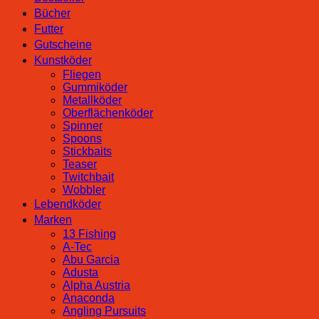
Bücher
Futter
Gutscheine
Kunstköder
Fliegen
Gummiköder
Metallköder
Oberflächenköder
Spinner
Spoons
Stickbaits
Teaser
Twitchbait
Wobbler
Lebendköder
Marken
13 Fishing
A-Tec
Abu Garcia
Adusta
Alpha Austria
Anaconda
Angling Pursuits