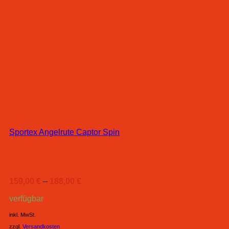
Sportex Angelrute Captor Spin
159,00
€
–
188,00
€
verfügbar
inkl. MwSt.
zzgl.
Versandkosten