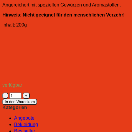
Angereichert mit speziellen Gewürzen und Aromastoffen.
Hinweis:
Nicht geeignet für den menschlichen Verzehr!
Inhalt: 200g
verfügbar
Zammataro
Fischfutter
In den Warenkorb
Bloody
Kategorien
Meal
(Proteinpulver)
Angebote
Menge
Bekleidung
Bestseller