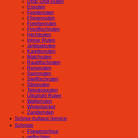
Drop Shot Ruten
Eisruten
Feederruten
Fliegenruten
Forellenruten
Friedfischruten
Hechtruten
Inliner Ruten
Jerkbaitruten
Karpfenruten
Matchruten
Raubfischruten
Reiseruten
Spinnruten
Stellfischruten
Stippruten
Teleskopruten
Ultralight Ruten
Wallerruten
Winkelpicker
Zanderruten
Schnur-Aufspul-Service
Schnüre
Fliegenschnur
geflochten