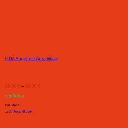
FTM Angelrute Area Wave
89,00
€
–
99,00
€
verfügbar
inkl. MwSt.
zzgl.
Versandkosten