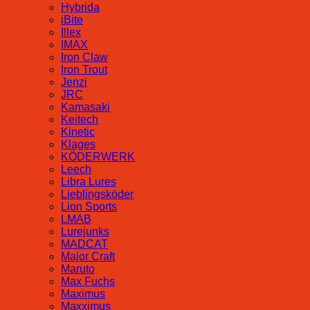
Hybrida
iBite
Illex
IMAX
Iron Claw
Iron Trout
Jenzi
JRC
Kamasaki
Keitech
Kinetic
Klages
KÖDERWERK
Leech
Libra Lures
Lieblingsköder
Lion Sports
LMAB
Lurejunks
MADCAT
Major Craft
Maruto
Max Fuchs
Maximus
Maxximus