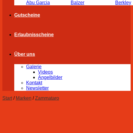
Abu Garcia
Balzer
Berkley
Gutscheine
Erlaubnisscheine
Über uns
Galerie
Videos
Angelbilder
Kontakt
Newsletter
Start
/
Marken
/
Zammataro