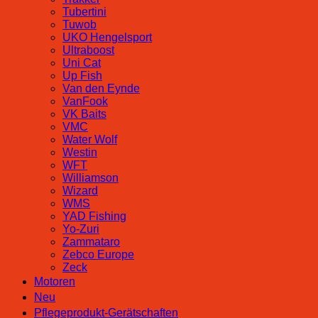
Tubertini
Tuwob
UKO Hengelsport
Ultraboost
Uni Cat
Up Fish
Van den Eynde
VanFook
VK Baits
VMC
Water Wolf
Westin
WFT
Williamson
Wizard
WMS
YAD Fishing
Yo-Zuri
Zammataro
Zebco Europe
Zeck
Motoren
Neu
Pflegeprodukt-Gerätschaften