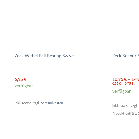
Zeck Wirbel Ball Bearing Swivel
Zeck Schnur 
5,95
€
10,95
€
–
14,
0,55
€
–
0,75
€
/
verfügbar
verfügbar
inkl. MwSt.
zzgl.
Versandkosten
inkl. MwSt.
zzgl.
Produkt enthält: