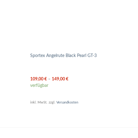
Keite
Sportex Angelrute Black Pearl GT-3
2″/3
109,00
€
–
149,00
€
6,99
verfügbar
verfü
inkl. MwSt.
zzgl.
Versandkosten
inkl. 