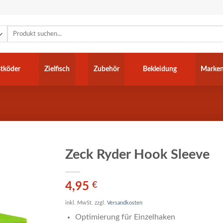
Suchen
nach:
tköder
Zielfisch
Zubehör
Bekleidung
Marke
Zeck Ryder Hook Sleeve
4,95
€
inkl. MwSt.
zzgl.
Versandkosten
Optimierung für Einzelhaken