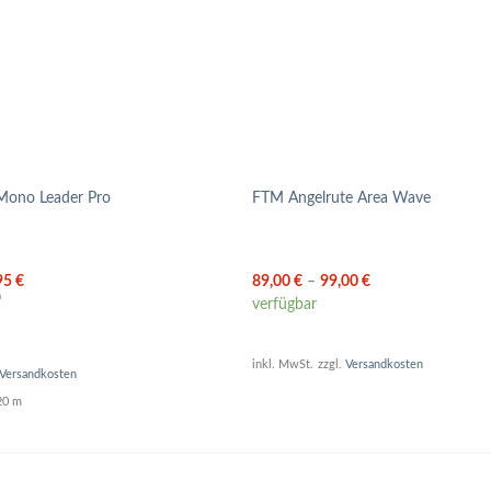
Mono Leader Pro
FTM Angelrute Area Wave
95
€
89,00
€
–
99,00
€
m
verfügbar
inkl. MwSt.
zzgl.
Versandkosten
Versandkosten
 20
m