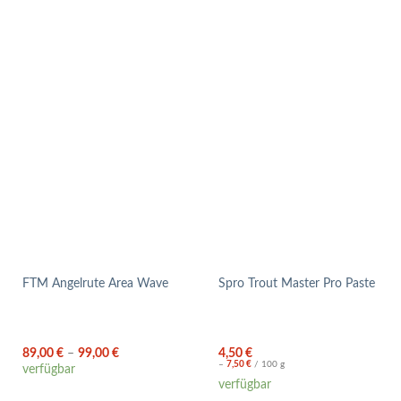
FTM Angelrute Area Wave
Spro Trout Master Pro Paste
89,00
€
–
99,00
€
4,50
€
–
7,50
€
/
100
g
verfügbar
verfügbar