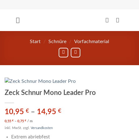
Zum
Inhalt
springen
Start
/
Schnüre
/
Vorfachmaterial
Zeck Schnur Mono Leader Pro
10,95
€
–
14,95
€
€
€
0,55
–
0,75
/
m
inkl. MwSt.
zzgl.
Versandkosten
Extrem abriebfest