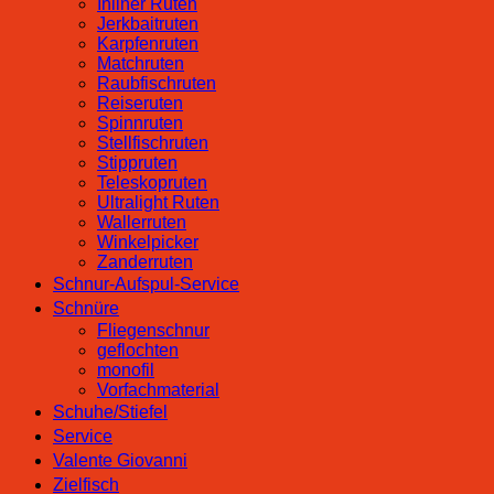
Inliner Ruten
Jerkbaitruten
Karpfenruten
Matchruten
Raubfischruten
Reiseruten
Spinnruten
Stellfischruten
Stippruten
Teleskopruten
Ultralight Ruten
Wallerruten
Winkelpicker
Zanderruten
Schnur-Aufspul-Service
Schnüre
Fliegenschnur
geflochten
monofil
Vorfachmaterial
Schuhe/Stiefel
Service
Valente Giovanni
Zielfisch