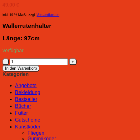
49,00
€
inkl. 19 % MwSt.
zzgl.
Versandkosten
Wallerrutenhalter
Länge: 97cm
verfügbar
Dam
Madcat
In den Warenkorb
Rutenauflage
Kategorien
Sand
Spike
Angebote
Automatic
Bekleidung
Gate
Bestseller
Menge
Bücher
Futter
Gutscheine
Kunstköder
Fliegen
Gummiköder