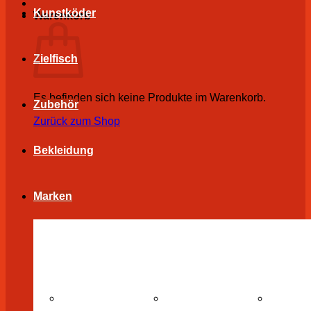
Kunstköder
Warenkorb
Zielfisch
Es befinden sich keine Produkte im Warenkorb.
Zubehör
Zurück zum Shop
Bekleidung
Marken