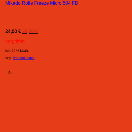
Mikado Rolle Freeze Micro 504 FD
Ursprünglicher
Aktueller
34,00
€
28,00
€
Preis
Preis
vergriffen
war:
ist:
34,00 €
28,00 €.
inkl. 19 % MwSt.
zzgl.
Versandkosten
Set