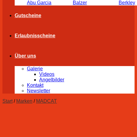
Abu Garcia
Balzer
Berkley
Gutscheine
Erlaubnisscheine
Über uns
Galerie
Videos
Angelbilder
Kontakt
Newsletter
Start
/
Marken
/
MADCAT