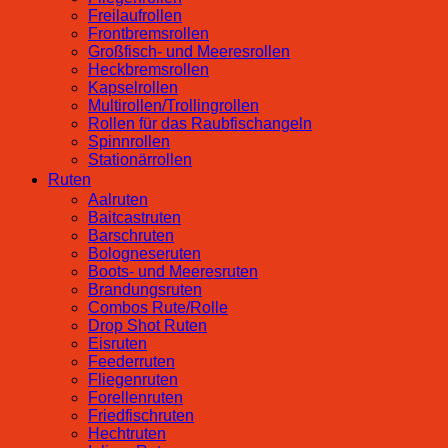
Freilaufrollen
Frontbremsrollen
Großfisch- und Meeresrollen
Heckbremsrollen
Kapselrollen
Multirollen/Trollingrollen
Rollen für das Raubfischangeln
Spinnrollen
Stationärrollen
Ruten
Aalruten
Baitcastruten
Barschruten
Bologneseruten
Boots- und Meeresruten
Brandungsruten
Combos Rute/Rolle
Drop Shot Ruten
Eisruten
Feederruten
Fliegenruten
Forellenruten
Friedfischruten
Hechtruten