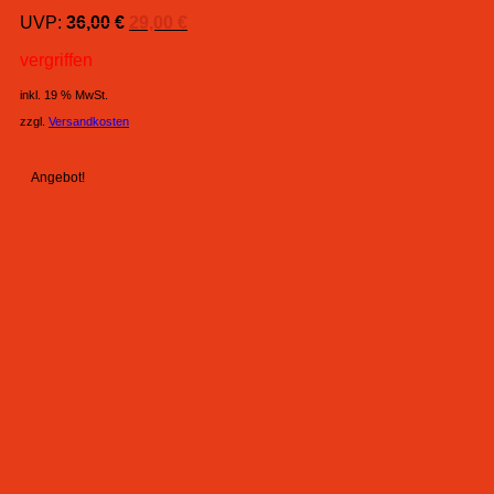
Ursprünglicher
Aktueller
UVP:
36,00
€
29,00
€
Preis
Preis
vergriffen
war:
ist:
36,00 €
29,00 €.
inkl. 19 % MwSt.
zzgl.
Versandkosten
Angebot!