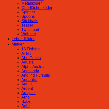
Metallköder
Oberflächenköder
Spinner
Spoons
Stickbaits
Teaser
Twitchbait
Wobbler
Lebendköder
Marken
13 Fishing
A-Tec
Abu Garcia
Adusta
Alpha Austria
Anaconda
Angling Pursuits
Aquantic
Aquila
Ardent
Armytec
Arno
Balzer
Behr