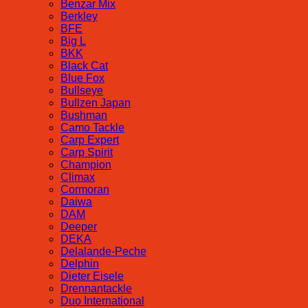
Benzar Mix
Berkley
BFE
Big L
BKK
Black Cat
Blue Fox
Bullseye
Bullzen Japan
Bushman
Camo Tackle
Carp Expert
Carp Spirit
Champion
Climax
Cormoran
Daiwa
DAM
Deeper
DEKA
Delalande-Peche
Delphin
Dieter Eisele
Drennantackle
Duo International