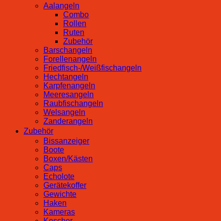
Aalangeln
Combo
Rollen
Ruten
Zubehör
Barschangeln
Forellenangeln
Friedfisch-/Weißfischangeln
Hechtangeln
Karpfenangeln
Meeresangeln
Raubfischangeln
Welsangeln
Zanderangeln
Zubehör
Bissanzeiger
Boote
Boxen/Kästen
Caps
Echolote
Gerätekoffer
Gewichte
Haken
Kameras
Kescher