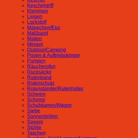
Keschergriff
Klemmen
Liegen
Lockstoff
Mäppchen/Etui
Maßband
Matten
Messer
Outdoor/Camping
Posen & Auftriebskörper
Pumpen
Räucherofen
Rucksäcke
Rutenband
Rutenschutz
Rutenständer/Rutenhalter
Scheren
Schirme
Schubkarren/Wagen
Siebe
Sonnenbrillen
Speere
Stühle
Taschen