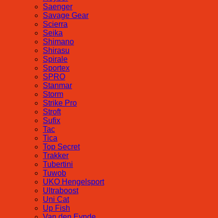
Saenger
Savage Gear
Scierra
Seika
Shimano
Shirasu
Spirale
Sportex
SPRO
Stanmar
Storm
Strike Pro
Stroft
Sufix
Tac
Tica
Top Secret
Trakker
Tubertini
Tuwob
UKO Hengelsport
Ultraboost
Uni Cat
Up Fish
Van den Eynde