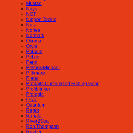
Mustad
Nays
NGT
Nippon Tackle
Nora
Nories
Normark
Okuma
Orvis
Paladin
Pelzer
Penn
Pezon&Michael
Pilkmaxx
Plano
Probaits Customized Fishing Gear
Profiblinker
Prologic
QTac
Quantum
Ragot
Rapala
River2Sea
Ron Thompson
Royber