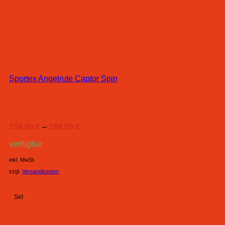
Sportex Angelrute Captor Spin
159,00
€
–
188,00
€
verfügbar
inkl. MwSt.
zzgl.
Versandkosten
Set