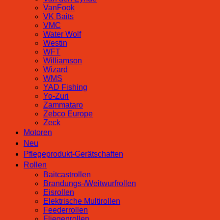
VanFook
VK Baits
VMC
Water Wolf
Westin
WFT
Williamson
Wizard
WMS
YAD Fishing
Yo-Zuri
Zammataro
Zebco Europe
Zeck
Motoren
Neu
Pflegeprodukt-Gerätschaften
Rollen
Baitcastrollen
Brandungs-/Weitwurfrollen
Eisrollen
Elektrische Multirollen
Feederrollen
Fliegenrollen