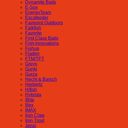
Dynamite Baits
E-Sox
EnergoTeam
Escafeeder
Fairpoint Outdoors
Falkfish
Favorite
First Class Baits
Fish-Innovations
Fishup
Fladen
FTM/TFT
Greys
Gunki
Gurza
Hecht & Barsch
Herbertz
Hifish
Hybrida
iBite
Illex
IMAX
Iron Claw
Iron Trout
Jenzi