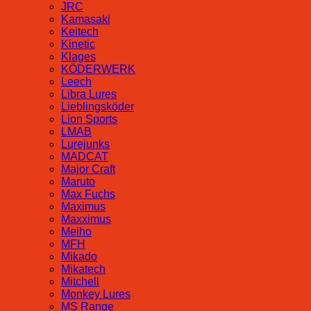
JRC
Kamasaki
Keitech
Kinetic
Klages
KÖDERWERK
Leech
Libra Lures
Lieblingsköder
Lion Sports
LMAB
Lurejunks
MADCAT
Major Craft
Maruto
Max Fuchs
Maximus
Maxximus
Meiho
MFH
Mikado
Mikatech
Mitchell
Monkey Lures
MS Range