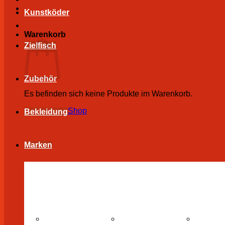
Kunstköder
Warenkorb
Zielfisch
Zubehör
Es befinden sich keine Produkte im Warenkorb.
Zurück zum Shop
Bekleidung
Marken