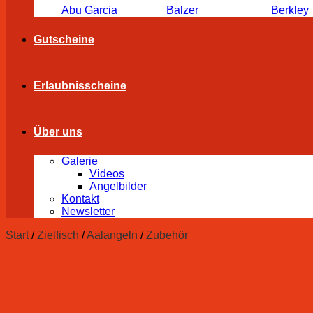
Abu Garcia
Balzer
Berkley
Gutscheine
Erlaubnisscheine
Über uns
Galerie
Videos
Angelbilder
Kontakt
Newsletter
Start
/
Zielfisch
/
Aalangeln
/
Zubehör