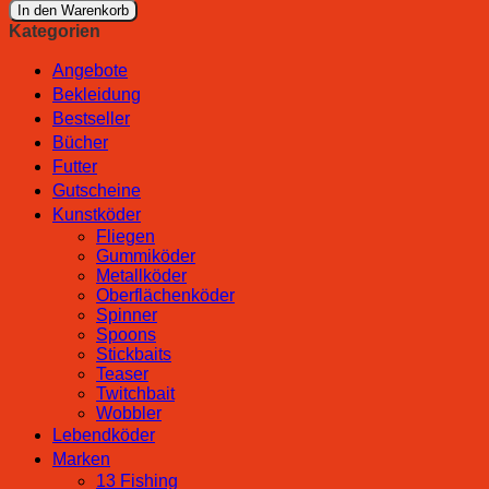
Schwimmweste
In den Warenkorb
Automatik
Kategorien
FRS
150N
Angebote
Menge
Bekleidung
Bestseller
Bücher
Futter
Gutscheine
Kunstköder
Fliegen
Gummiköder
Metallköder
Oberflächenköder
Spinner
Spoons
Stickbaits
Teaser
Twitchbait
Wobbler
Lebendköder
Marken
13 Fishing