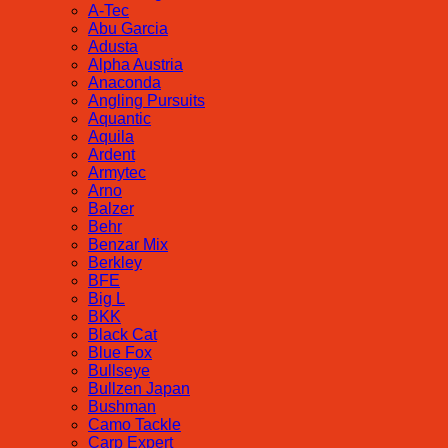
A-Tec
Abu Garcia
Adusta
Alpha Austria
Anaconda
Angling Pursuits
Aquantic
Aquila
Ardent
Armytec
Arno
Balzer
Behr
Benzar Mix
Berkley
BFE
Big L
BKK
Black Cat
Blue Fox
Bullseye
Bullzen Japan
Bushman
Camo Tackle
Carp Expert