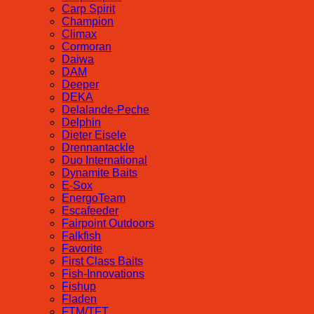
Carp Spirit
Champion
Climax
Cormoran
Daiwa
DAM
Deeper
DEKA
Delalande-Peche
Delphin
Dieter Eisele
Drennantackle
Duo International
Dynamite Baits
E-Sox
EnergoTeam
Escafeeder
Fairpoint Outdoors
Falkfish
Favorite
First Class Baits
Fish-Innovations
Fishup
Fladen
FTM/TFT