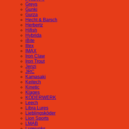
Greys
Gunki
Gurza
Hecht & Barsch
Herbertz
Hifish
Hybrida
iBite
Illex
IMAX
Iron Claw
Iron Trout
Jenzi
JRC
Kamasaki
Keitech
Kinetic
Klages
KÖDERWERK
Leech
Libra Lures
Lieblingsköder
Lion Sports
LMAB
Lurejunks