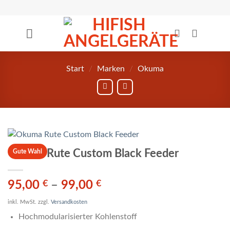
Zum
Inhalt
springen
Start
/
Marken
/
Okuma
Okuma Rute Custom Black Feeder
Gute Wahl
95,00
€
–
99,00
€
inkl. MwSt.
zzgl.
Versandkosten
Hochmodularisierter Kohlenstoff