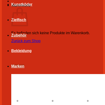
Kunstköder
Warenkorb
Zielfisch
Es befinden sich keine Produkte im Warenkorb.
Zubehör
Zurück zum Shop
Bekleidung
Marken