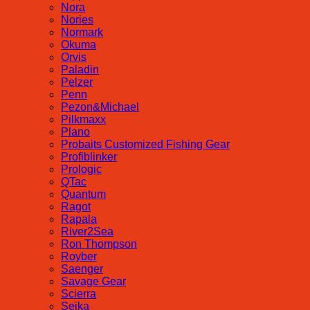
Nora
Nories
Normark
Okuma
Orvis
Paladin
Pelzer
Penn
Pezon&Michael
Pilkmaxx
Plano
Probaits Customized Fishing Gear
Profiblinker
Prologic
QTac
Quantum
Ragot
Rapala
River2Sea
Ron Thompson
Royber
Saenger
Savage Gear
Scierra
Seika