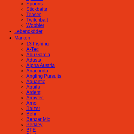
Spoons
Stickbaits
Teaser
Twitchbait
Wobbler
Lebendköder
Marken
13 Fishing
A-Tec
Abu Garcia
Adusta
Alpha Austria
Anaconda
Angling Pursuits
Aquantic
Aquila
Ardent
Armytec
Arno
Balzer
Behr
Benzar Mix
Berkley
BFE