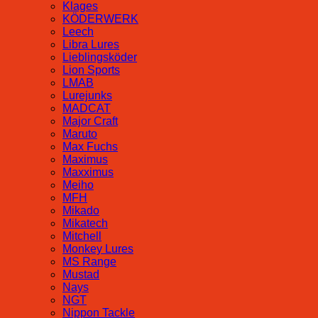
Klages
KÖDERWERK
Leech
Libra Lures
Lieblingsköder
Lion Sports
LMAB
Lurejunks
MADCAT
Major Craft
Maruto
Max Fuchs
Maximus
Maxximus
Meiho
MFH
Mikado
Mikatech
Mitchell
Monkey Lures
MS Range
Mustad
Nays
NGT
Nippon Tackle