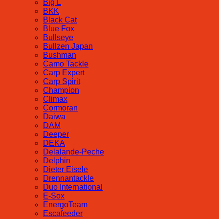
Big L
BKK
Black Cat
Blue Fox
Bullseye
Bullzen Japan
Bushman
Camo Tackle
Carp Expert
Carp Spirit
Champion
Climax
Cormoran
Daiwa
DAM
Deeper
DEKA
Delalande-Peche
Delphin
Dieter Eisele
Drennantackle
Duo International
E-Sox
EnergoTeam
Escafeeder