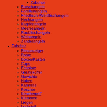
Zubehör
Barschangeln
Forellenangeln
Friedfisch-/Weißfischangeln
Hechtangeln
Karpfenangeln
Meeresangeln
Raubfischangeln
Welsangeln
Zanderangeln
Zubehör
Bissanzeiger
Boote
Boxen/Kästen
Caps
Echolote
Gerätekoffer
Gewichte
Haken
Kameras
Kescher
Keschergriff
Klemmen
Liegen
Lockstoff