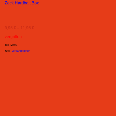
Zeck Hardbait Box
9,95
€
–
11,95
€
vergriffen
inkl. MwSt.
zzgl.
Versandkosten