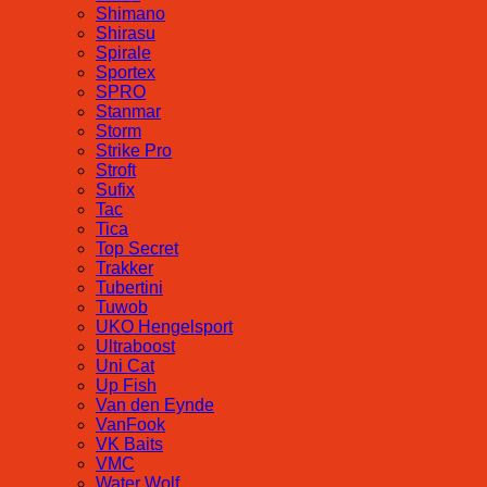
Shimano
Shirasu
Spirale
Sportex
SPRO
Stanmar
Storm
Strike Pro
Stroft
Sufix
Tac
Tica
Top Secret
Trakker
Tubertini
Tuwob
UKO Hengelsport
Ultraboost
Uni Cat
Up Fish
Van den Eynde
VanFook
VK Baits
VMC
Water Wolf