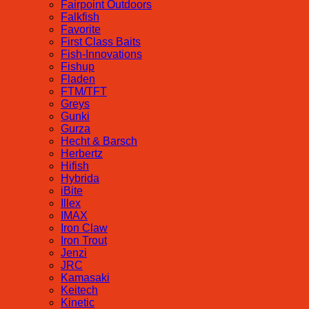
Fairpoint Outdoors
Falkfish
Favorite
First Class Baits
Fish-Innovations
Fishup
Fladen
FTM/TFT
Greys
Gunki
Gurza
Hecht & Barsch
Herbertz
Hifish
Hybrida
iBite
Illex
IMAX
Iron Claw
Iron Trout
Jenzi
JRC
Kamasaki
Keitech
Kinetic