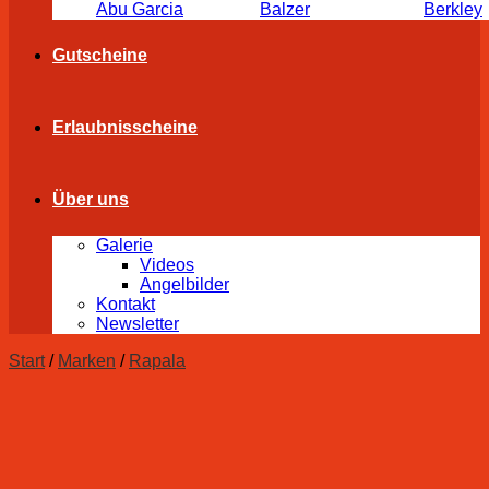
Abu Garcia
Balzer
Berkley
Gutscheine
Erlaubnisscheine
Über uns
Galerie
Videos
Angelbilder
Kontakt
Newsletter
Start
/
Marken
/
Rapala