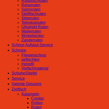
Raubfischruten
Reiseruten
Spinnruten
Stellfischruten
Stippruten
Teleskopruten
Ultralight Ruten
Wallerruten
Winkelpicker
Zanderruten
Schnur-Aufspul-Service
Schnüre
Fliegenschnur
geflochten
monofil
Vorfachmaterial
Schuhe/Stiefel
Service
Valente Giovanni
Zielfisch
Aalangeln
Combo
Rollen
Ruten