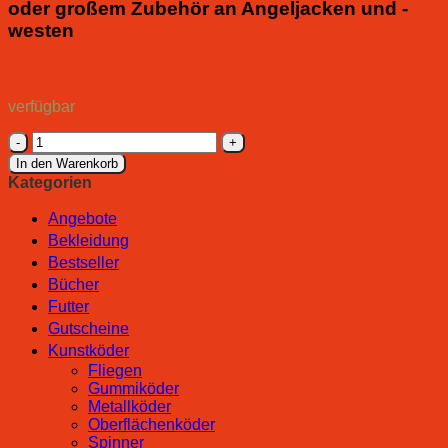
oder großem Zubehör an Angeljacken und -
westen
verfügbar
Rapala
Clip
In den Warenkorb
Magnetique
Kategorien
Rouge
RCDMRR
Angebote
Menge
Bekleidung
Bestseller
Bücher
Futter
Gutscheine
Kunstköder
Fliegen
Gummiköder
Metallköder
Oberflächenköder
Spinner