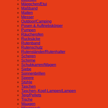
Mäppchen/Etui
Maßband
Matten
Messer
Outdoor/Camping
Posen & Auftriebskörper
Pumpen
Räucherofen
Rucksäcke
Rutenband
Rutenschutz
Rutenständer/Rutenhalter
Scheren
Schirme
Schubkarren/Wagen
Siebe
Sonnenbrillen
Speere
Stühle
Taschen
Taschen-,Kopf-Lampen/Lampen
Teig/Pellets
Tische
Waagen