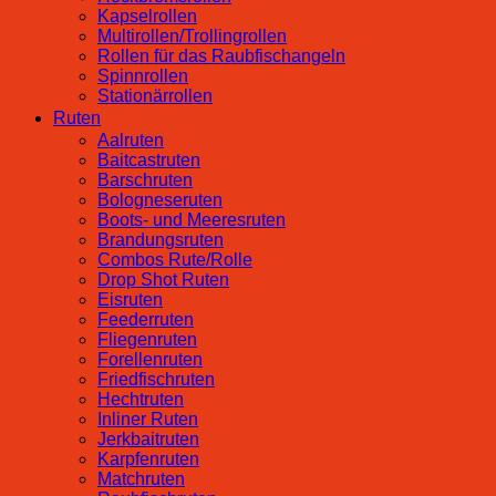
Kapselrollen
Multirollen/Trollingrollen
Rollen für das Raubfischangeln
Spinnrollen
Stationärrollen
Ruten
Aalruten
Baitcastruten
Barschruten
Bologneseruten
Boots- und Meeresruten
Brandungsruten
Combos Rute/Rolle
Drop Shot Ruten
Eisruten
Feederruten
Fliegenruten
Forellenruten
Friedfischruten
Hechtruten
Inliner Ruten
Jerkbaitruten
Karpfenruten
Matchruten